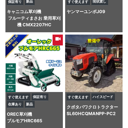
新品
現状渡し
保証有り
すぐ使えます
キャニコム
草刈機
ヤンマー
ユンボ
J09
フルーティまさお 乗用草刈
機 CMX2207HC
整備中
保証有り
ハイスピード
すぐ使えます
すぐ使えます
在庫あり
新品
クボタ
パワクロトラクター
SL60HCQMANPP-PC2
OREC
草刈機
ブルモアHRC665