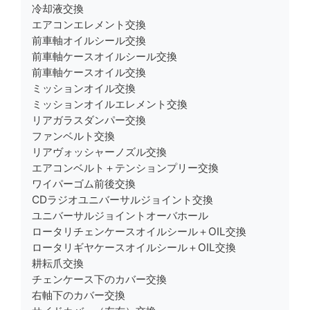
冷却液
交換
エアコンエレメント
交換
前車軸オイルシール
交換
前車軸ケースオイルシール
交換
前車軸ケースオイル
交換
ミッションオイル
交換
ミッションオイルエレメント
交換
リアガラスダンパー
交換
ファンベルト
交換
リアヴォッシャーノズル
交換
エアコンベルト＋テンションプリー
交換
ワイパーゴム前後
交換
CDラジオユニバーサルジョイント
交換
ユニバーサルジョイント
オーバホール
ロータリチェンケースオイルシール＋OIL
交換
ロータリギヤケースオイルシール＋OIL
交換
耕耘爪
交換
チェンケース下のカバー
交換
右軸下のカバー
交換