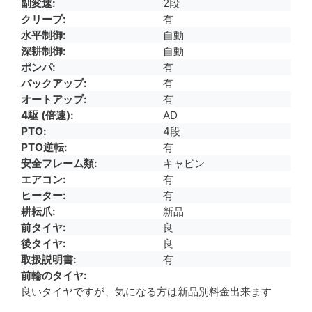
副変速
2段
クリープ
有
水平制御
自動
深耕制御
自動
ポンパ
有
バックアップ
有
オートアップ
有
4駆 (倍速)
AD
PTO
4段
PTO逆転
有
安全フレーム類
キャビン
エアコン
有
ヒーター
有
耕耘爪
新品
前タイヤ
良
後タイヤ
良
取扱説明書
有
前輪のタイヤ
良いタイヤですが、気になる方は新品別料金出来ます