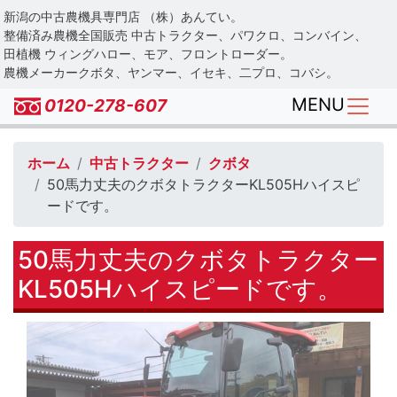
Skip
新潟の中古農機具専門店 （株）あんてい。
to
整備済み農機全国販売 中古トラクター、パワクロ、コンバイン、
main
田植機 ウィングハロー、モア、フロントローダー。
農機メーカークボタ、ヤンマー、イセキ、二プロ、コバシ。
content
MENU
0120-278-607
ホーム
中古トラクター
クボタ
50馬力丈夫のクボタトラクターKL505Hハイスピ
ードです。
50馬力丈夫のクボタトラクター
KL505Hハイスピードです。