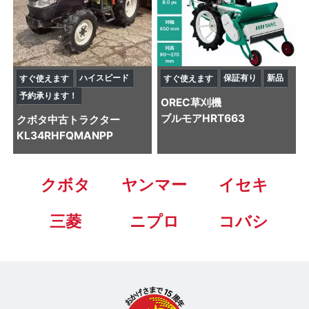
ハイスピード
保証有り
新品
すぐ使えます
すぐ使えます
予約承ります！
OREC
草刈機
ブルモアHRT663
クボタ
中古トラクター
KL34RHFQMANPP
クボタ
ヤンマー
イセキ
三菱
ニプロ
コバシ