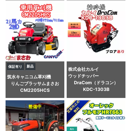
新品
保証有り
株式会社カルイ
ウッドチッパー
筑水キャニコム
草刈機
DraCom（ドラコン）
りんごブラッサムまさお
KDC-1303B
CM2205HCS
整備中