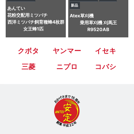
新品
あんてい
花粉交配用ミツバチ
Atex
草刈機
西洋ミツバチ飼育種蜂4枚群
乗用草刈機 刈馬王
女王蜂1匹
R9520AB
クボタ
ヤンマー
イセキ
三菱
ニプロ
コバシ