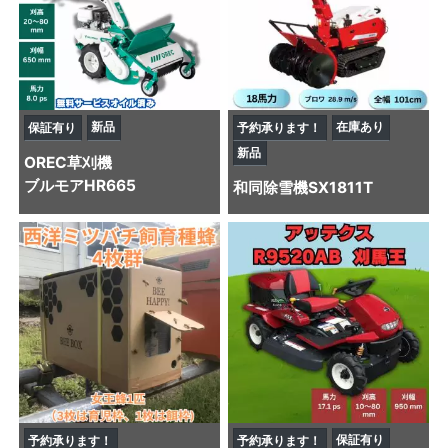
新品
在庫あり
保証有り
予約承ります！
新品
OREC
草刈機
ブルモアHR665
和同
除雪機
SX1811T
保証有り
予約承ります！
予約承ります！