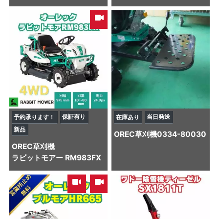
保証有り
当日発送
予約承ります！
在庫あり
新品
OREC
草刈機
0334-80030
OREC
草刈機
ラビットモアー RM983FX
,