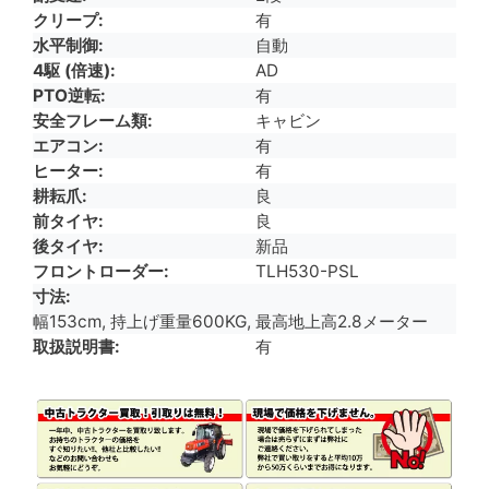
クリープ
有
水平制御
自動
4駆 (倍速)
AD
PTO逆転
有
安全フレーム類
キャビン
エアコン
有
ヒーター
有
耕耘爪
良
前タイヤ
良
後タイヤ
新品
フロントローダー
TLH530-PSL
寸法
幅153cm, 持上げ重量600KG, 最高地上高2.8メーター
取扱説明書
有