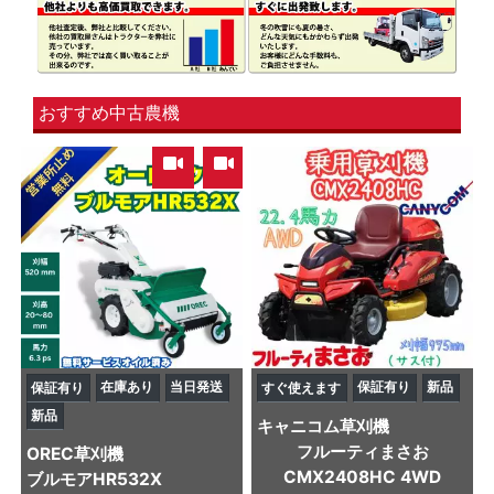
おすすめ中古農機
,
在庫あり
当日発送
保証有り
新品
保証有り
すぐ使えます
新品
キャニコム
草刈機
フルーティまさお
OREC
草刈機
CMX2408HC 4WD
ブルモアHR532X