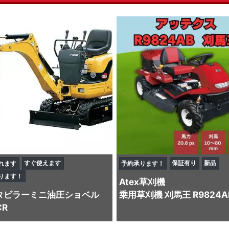
すぐ使えます
保証有り
新品
れます
予約承ります！
ります！
Atex
草刈機
タビラー
ミニ油圧ショベル
乗用草刈機 刈馬王 R9824A
CR