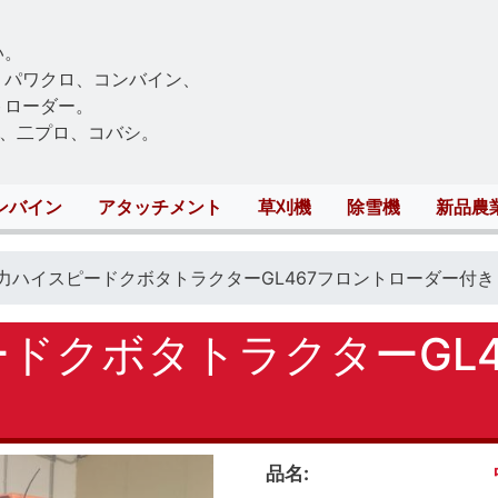
Skip
to
い。
main
、パワクロ、コンバイン、
content
トローダー。
、二プロ、コバシ。
ンバイン
アタッチメント
草刈機
除雪機
新品農
馬力ハイスピードクボタトラクターGL467フロントローダー付き
ードクボタトラクターGL
品名