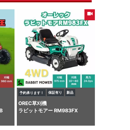
保証有り
新品
予約承ります！
OREC
草刈機
B
ラビットモアー RM983FX