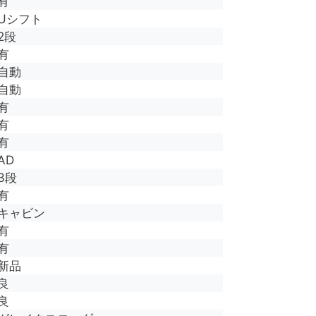
有
Uシフト
2段
有
自動
自動
有
有
有
AD
3段
有
キャビン
有
有
新品
良
良