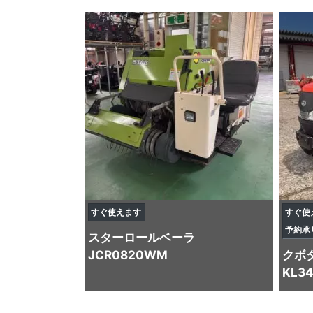
すぐ使えます
すぐ使
予約承
スター
ロールベーラ
JCR0820WM
クボ
KL3