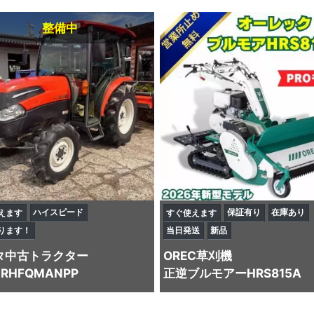
整備中
ハイスピード
保証有り
在庫あり
えます
すぐ使えます
ります！
当日発送
新品
タ
中古トラクター
OREC
草刈機
4RHFQMANPP
正逆ブルモアーHRS815A