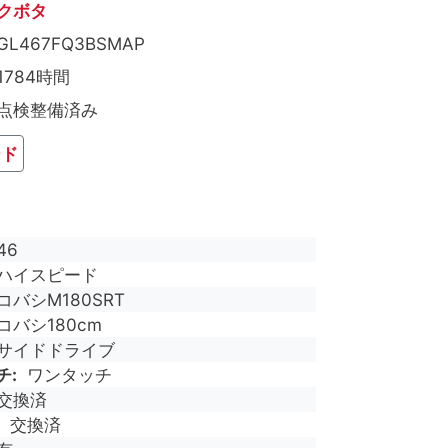
クボタ
GL467FQ3BSMAP
1784時間
点検整備済み
ード
46
ハイスピード
コバシM180SRT
コバシ180cm
サイドドライブ
チ
ワンタッチ
交換済
交換済