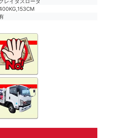
グレイタスローダ
400KG,153CM
有