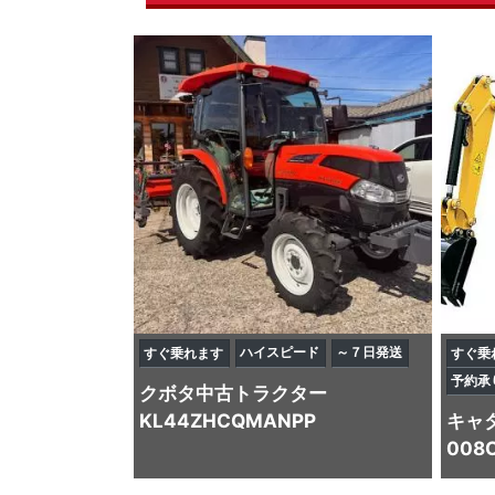
ハイスピード
～７日発送
すぐ乗れます
すぐ乗
予約承
クボタ
中古トラクター
KL44ZHCQMANPP
キャ
008