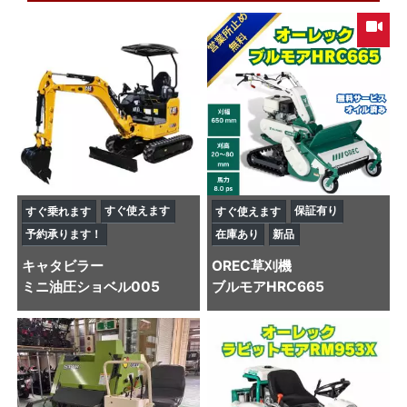
すぐ使えます
保証有り
すぐ乗れます
すぐ使えます
予約承ります！
在庫あり
新品
キャタビラー
OREC
草刈機
ミニ油圧ショベル
005
ブルモアHRC665