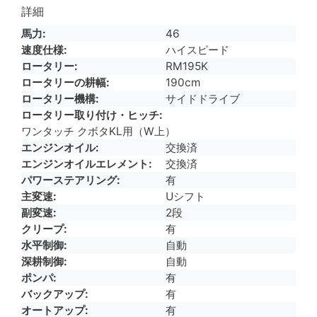
詳細
馬力
46
速度仕様
ハイスピード
ロータリー
RM195K
ロータリーの耕幅
190cm
ロータリー機構
サイドドライブ
ロータリー取り付け・ヒッチ
ワンタッチ クボタKL用（W上）
エンジンオイル
交換済
エンジンオイルエレメント
交換済
パワーステアリング
有
主変速
Uシフト
副変速
2段
クリープ
有
水平制御
自動
深耕制御
自動
ポンパ
有
バックアップ
有
オートアップ
有