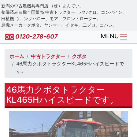
Skip
新潟の中古農機具専門店 （株）あんてい。
to
整備済み農機全国販売 中古トラクター、パワクロ、コンバイン、
main
田植機 ウィングハロー、モア、フロントローダー。
農機メーカークボタ、ヤンマー、イセキ、二プロ、コバシ。
content
MENU
0120-278-607
ホーム
中古トラクター
クボタ
46馬力クボタトラクターKL465Hハイスピードで
す。
46馬力クボタトラクター
KL465Hハイスピードです。