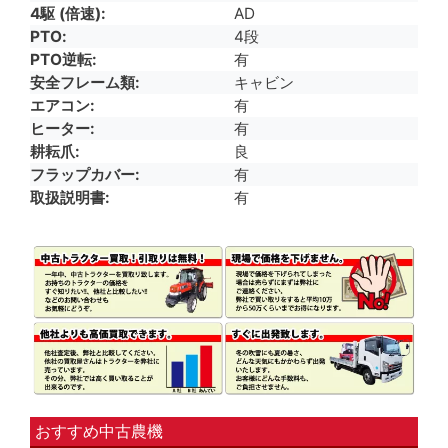
4駆 (倍速)
AD
PTO
4段
PTO逆転
有
安全フレーム類
キャビン
エアコン
有
ヒーター
有
耕耘爪
良
フラップカバー
有
取扱説明書
有
おすすめ中古農機