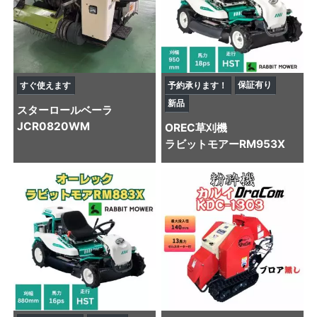
保証有り
すぐ使えます
予約承ります！
新品
スター
ロールベーラ
JCR0820WM
OREC
草刈機
ラビットモアーRM953X