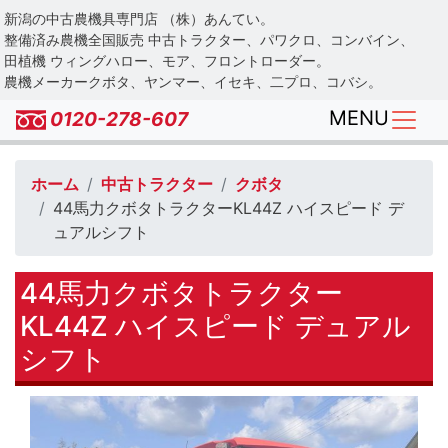
Skip
新潟の中古農機具専門店 （株）あんてい。
to
整備済み農機全国販売 中古トラクター、パワクロ、コンバイン、
main
田植機 ウィングハロー、モア、フロントローダー。
農機メーカークボタ、ヤンマー、イセキ、二プロ、コバシ。
content
MENU
0120-278-607
ホーム
中古トラクター
クボタ
44馬力クボタトラクターKL44Z ハイスピード デ
ュアルシフト
44馬力クボタトラクター
KL44Z ハイスピード デュアル
シフト