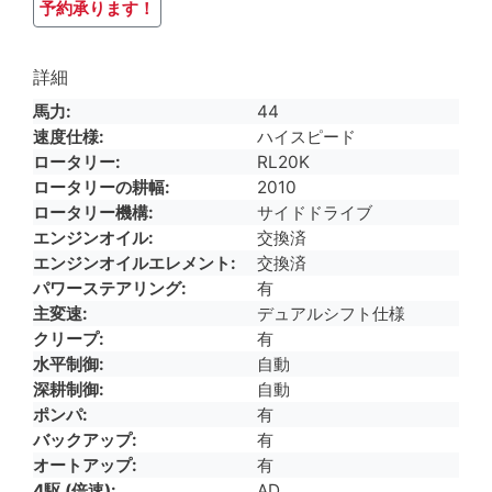
予約承ります！
詳細
馬力
44
速度仕様
ハイスピード
ロータリー
RL20K
ロータリーの耕幅
2010
ロータリー機構
サイドドライブ
エンジンオイル
交換済
エンジンオイルエレメント
交換済
パワーステアリング
有
主変速
デュアルシフト仕様
クリープ
有
水平制御
自動
深耕制御
自動
ポンパ
有
バックアップ
有
オートアップ
有
4駆 (倍速)
AD