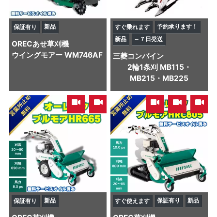
新品
予約承ります！
保証有り
すぐ乗れます
新品
～７日発送
OREC
あせ草刈機
ウイングモアー WM746AF
三菱
コンバイン
2輪1条刈 MB115・
MB215・MB225
,
,
,
新品
保証有り
新品
保証有り
すぐ使えます