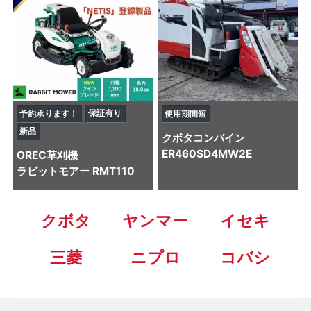
保証有り
予約承ります！
使用期間短
新品
クボタ
コンバイン
ER460SD4MW2E
OREC
草刈機
ラビットモアー RMT110
クボタ
ヤンマー
イセキ
三菱
ニプロ
コバシ