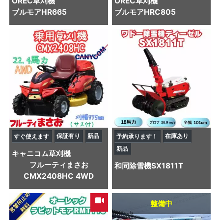
OREC
草刈機
OREC
草刈機
ブルモアHR665
ブルモアHRC805
保証有り
新品
在庫あり
すぐ使えます
予約承ります！
新品
キャニコム
草刈機
フルーティまさお
和同
除雪機
SX1811T
CMX2408HC 4WD
整備中