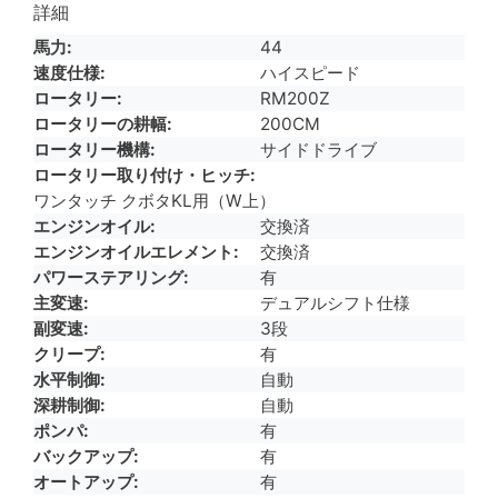
詳細
馬力
44
速度仕様
ハイスピード
ロータリー
RM200Z
ロータリーの耕幅
200CM
ロータリー機構
サイドドライブ
ロータリー取り付け・ヒッチ
ワンタッチ クボタKL用（W上）
エンジンオイル
交換済
エンジンオイルエレメント
交換済
パワーステアリング
有
主変速
デュアルシフト仕様
副変速
3段
クリープ
有
水平制御
自動
深耕制御
自動
ポンパ
有
バックアップ
有
オートアップ
有