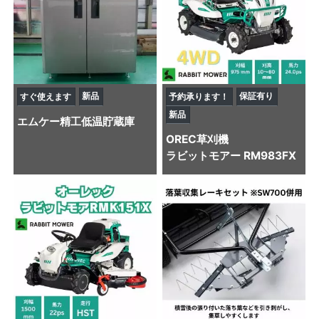
新品
保証有り
すぐ使えます
予約承ります！
新品
エムケー精工
低温貯蔵庫
OREC
草刈機
ラビットモアー RM983FX