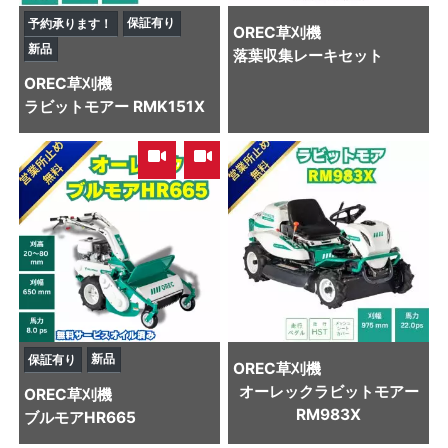
保証有り
予約承ります！
OREC
草刈機
新品
落葉収集レーキセット
OREC
草刈機
ラビットモアー RMK151X
,
新品
保証有り
OREC
草刈機
オーレックラビットモアー
OREC
草刈機
RM983X
ブルモアHR665