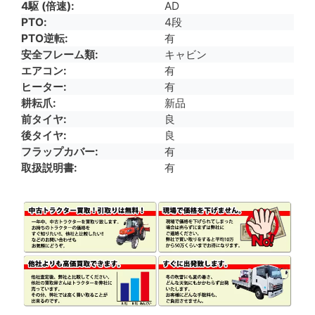
4駆 (倍速)
AD
PTO
4段
PTO逆転
有
安全フレーム類
キャビン
エアコン
有
ヒーター
有
耕耘爪
新品
前タイヤ
良
後タイヤ
良
フラップカバー
有
取扱説明書
有