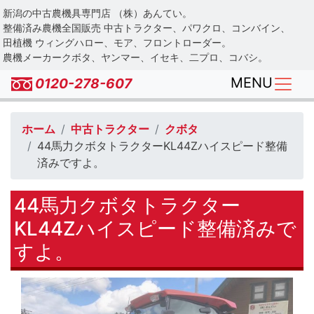
Skip
新潟の中古農機具専門店 （株）あんてい。
to
整備済み農機全国販売 中古トラクター、パワクロ、コンバイン、
main
田植機 ウィングハロー、モア、フロントローダー。
農機メーカークボタ、ヤンマー、イセキ、二プロ、コバシ。
content
MENU
0120-278-607
ホーム
中古トラクター
クボタ
44馬力クボタトラクターKL44Zハイスピード整備
済みですよ。
44馬力クボタトラクター
KL44Zハイスピード整備済みで
すよ。