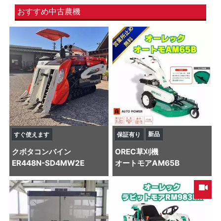
おすすめ中古農機
新品
すぐ使えます
保証有り
クボタ
コンバイン
OREC
草刈機
ER448N-SD4MW2E
オートモアAM65B