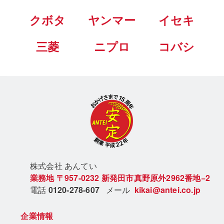
クボタ
ヤンマー
イセキ
三菱
ニプロ
コバシ
株式会社 あん
てい
業務地
〒957-0232
新発田市真野原外2962番地−2
電話
0120-278-607
メール
kikai@antei.co.jp
企業情報