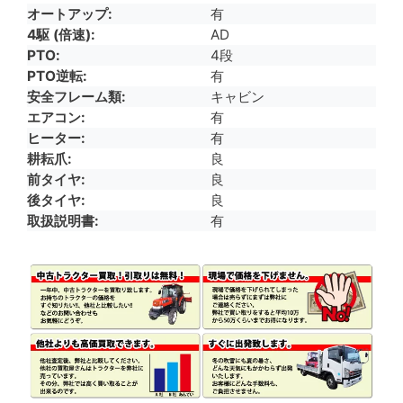
オートアップ
有
4駆 (倍速)
AD
PTO
4段
PTO逆転
有
安全フレーム類
キャビン
エアコン
有
ヒーター
有
耕耘爪
良
前タイヤ
良
後タイヤ
良
取扱説明書
有