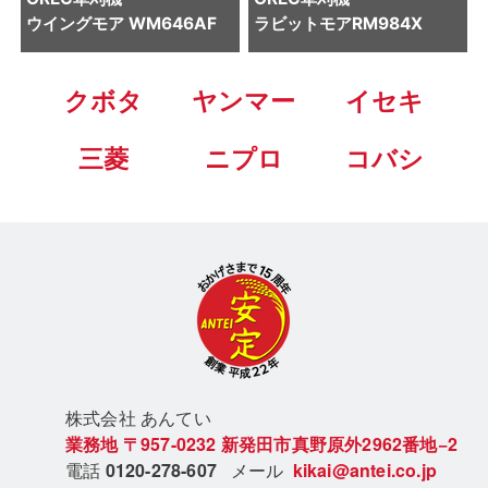
ウイングモア WM646AF
ラビットモアRM984X
クボタ
ヤンマー
イセキ
三菱
ニプロ
コバシ
株式会社 あん
てい
業務地
〒957-0232
新発田市真野原外2962番地−2
電話
0120-278-607
メール
kikai@antei.co.jp