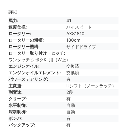
詳細
馬力
41
速度仕様
ハイスピード
ロータリー
AXS1810
ロータリーの耕幅
180cm
ロータリー機構
サイドドライブ
ロータリー取り付け・ヒッチ
ワンタッチ クボタKL用（W上）
エンジンオイル
交換済
エンジンオイルエレメント
交換済
パワーステアリング
有
主変速
Uシフト（ノークラッチ）
副変速
2段
クリープ
有
水平制御
自動
深耕制御
自動
ポンパ
有
バックアップ
有