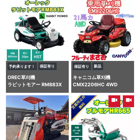
保証有り
新品
予約承ります！
保証有り
OREC
草刈機
キャニコム
草刈機
ラビットモアー RM883X
CMX2206HC 4WD
,