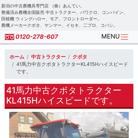
Skip
新潟の中古農機具専門店 （株）あんてい。
to
整備済み農機全国販売 中古トラクター、パワクロ、コンバイン、
main
田植機 ウィングハロー、モア、フロントローダー。
農機メーカークボタ、ヤンマー、イセキ、二プロ、コバシ。
content
MENU
0120-278-607
ホーム
中古トラクター
クボタ
41馬力中古クボタトラクターKL415Hハイスピード
です。
41馬力中古クボタトラクター
KL415Hハイスピードです。