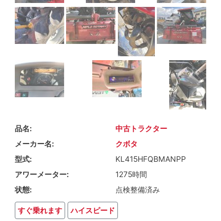
品名
中古トラクター
メーカー名
クボタ
型式
KL415HFQBMANPP
アワーメーター
1275時間
状態
点検整備済み
すぐ乗れます
ハイスピード