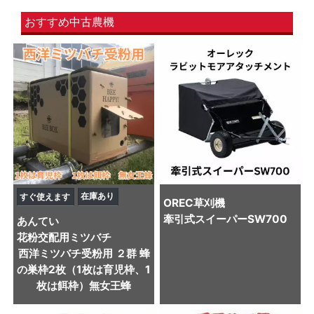
おすすめ中古農機
在庫あり
すぐ使えます
OREC
草刈機
牽引式スイーパーSW700
あんてい
花粉交配用ミツバチ
西洋ミツバチ受粉用 ２群 蜂
の巣枠2枚（1枚は育児枠、1
枚は餌枠）無女王蜂