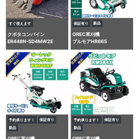
新品
すぐ使えます
保証有り
クボタ
コンバイン
OREC
草刈機
ER448N-SD4MW2E
ブルモアHR665
保証有り
保証有り
予約承ります！
予約承ります！
新品
新品
OREC
草刈機
OREC
草刈機