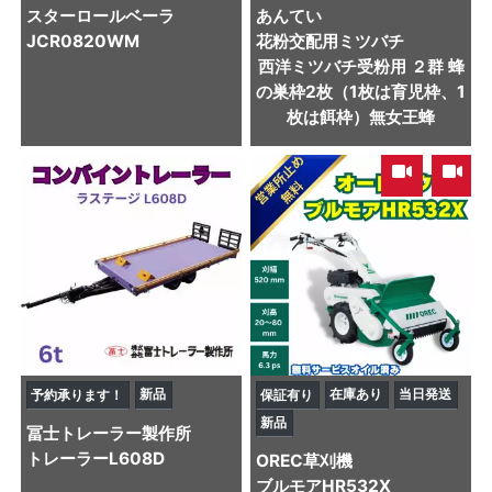
スター
ロールベーラ
あんてい
JCR0820WM
花粉交配用ミツバチ
西洋ミツバチ受粉用 ２群 蜂
の巣枠2枚（1枚は育児枠、1
枚は餌枠）無女王蜂
,
新品
在庫あり
当日発送
予約承ります！
保証有り
新品
冨士トレーラー製作所
トレーラー
L608D
OREC
草刈機
ブルモアHR532X