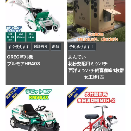
保証有り
新品
すぐ使えます
予約承ります！
OREC
草刈機
あんてい
ブルモアHR403
花粉交配用ミツバチ
西洋ミツバチ飼育種蜂4枚群
女王蜂1匹