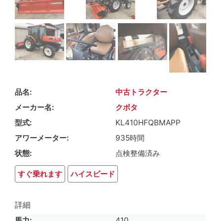
品名
中古トラクター
メーカー名
クボタ
型式
KL410HFQBMAPP
アワーメーター
935時間
状態
点検整備済み
すぐ乗れます
ハイスピード
詳細
馬力
410