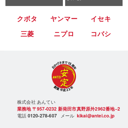
クボタ
ヤンマー
イセキ
三菱
ニプロ
コバシ
株式会社 あん
てい
業務地
〒957-0232
新発田市真野原外2962番地−2
電話
0120-278-607
メール
kikai@antei.co.jp