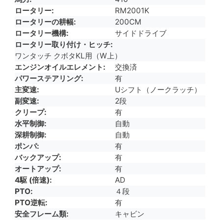
ロータリー
RM2001K
ロータリーの耕幅
200CM
ロータリー機構
サイドドライブ
ロータリー取り付け・ヒッチ
ワンタッチ クボタKL用（W上）
エンジンオイルエレメント
交換済
パワーステアリング
有
主変速
Uシフト（ノークラッチ）
副変速
2段
クリープ
有
水平制御
自動
深耕制御
自動
ポンパ
有
バックアップ
有
オートアップ
有
4駆 (倍速)
AD
PTO
４段
PTO逆転
有
安全フレーム類
キャビン