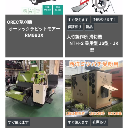
予約承ります！
すぐ使えます
OREC
草刈機
保証有り
新品
オーレックラビットモアー
RM983X
大竹製作所
溝切機
NTH-2 乗用型 JS型・JK
型
在庫あり
すぐ使えます
すぐ使えます