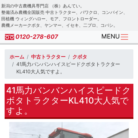
Skip
新潟の中古農機具専門店 （株）あんてい。
to
整備済み農機全国販売 中古トラクター、パワクロ、コンバイン、
main
田植機 ウィングハロー、モア、フロントローダー。
農機メーカークボタ、ヤンマー、イセキ、二プロ、コバシ。
content
MENU
0120-278-607
ホーム
中古トラクター
クボタ
41馬力バンバンハイスピードクボタトラクター
KL410大人気ですよ。
41馬力バンバンハイスピードク
ボタトラクターKL410大人気で
すよ。