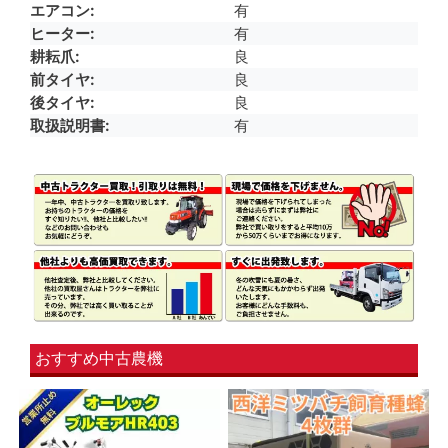
エアコン
有
ヒーター
有
耕耘爪
良
前タイヤ
良
後タイヤ
良
取扱説明書
有
おすすめ中古農機