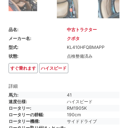
品名
中古トラクター
メーカー名
クボタ
型式
KL410HFQBMAPP
状態
点検整備済み
すぐ乗れます
ハイスピード
詳細
馬力
41
速度仕様
ハイスピード
ロータリー
RM1905K
ロータリーの耕幅
190cm
ロータリー機構
サイドドライブ
ロータリー取り付け・ヒッチ