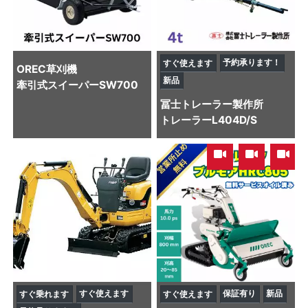
予約承ります！
すぐ使えます
OREC
草刈機
新品
牽引式スイーパーSW700
冨士トレーラー製作所
トレーラー
L404D/S
,
,
すぐ使えます
保証有り
新品
すぐ乗れます
すぐ使えます