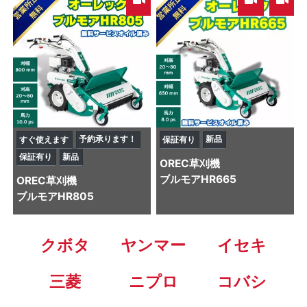
,
予約承ります！
新品
すぐ使えます
保証有り
保証有り
新品
OREC
草刈機
ブルモアHR665
OREC
草刈機
ブルモアHR805
クボタ
ヤンマー
イセキ
三菱
ニプロ
コバシ