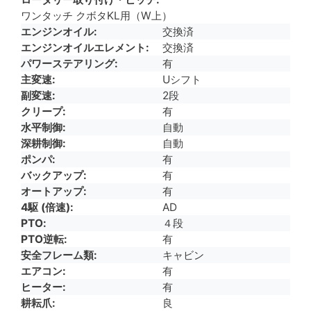
ワンタッチ クボタKL用（W上）
エンジンオイル
交換済
エンジンオイルエレメント
交換済
パワーステアリング
有
主変速
Uシフト
副変速
2段
クリープ
有
水平制御
自動
深耕制御
自動
ポンパ
有
バックアップ
有
オートアップ
有
4駆 (倍速)
AD
PTO
４段
PTO逆転
有
安全フレーム類
キャビン
エアコン
有
ヒーター
有
耕耘爪
良