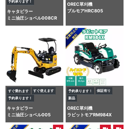
予約承ります！
OREC
草刈機
ブルモアHRC805
キャタビラー
ミニ油圧ショベル
008CR
すぐ使えます
保証有り
すぐ乗れます
予約承ります！
予約承ります！
新品
キャタビラー
OREC
草刈機
ミニ油圧ショベル
005
ラビットモアRM984X