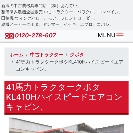
Skip
新潟の中古農機具専門店 （株）あんてい。
to
整備済み農機全国販売 中古トラクター、パワクロ、コンバイン、
main
田植機 ウィングハロー、モア、フロントローダー。
農機メーカークボタ、ヤンマー、イセキ、二プロ、コバシ。
content
MENU
0120-278-607
ホーム
中古トラクター
クボタ
41馬力トラクタークボタKL410Hハイスピードエア
コンキャビン。
41馬力トラクタークボタ
KL410Hハイスピードエアコン
キャビン。