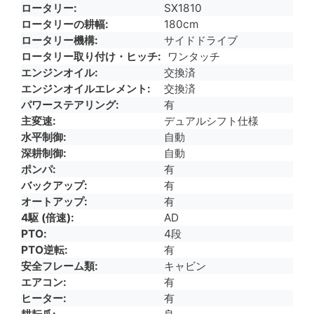
ロータリー
SX1810
ロータリーの耕幅
180cm
ロータリー機構
サイドドライブ
ロータリー取り付け・ヒッチ
ワンタッチ
エンジンオイル
交換済
エンジンオイルエレメント
交換済
パワーステアリング
有
主変速
デュアルシフト仕様
水平制御
自動
深耕制御
自動
ポンパ
有
バックアップ
有
オートアップ
有
4駆 (倍速)
AD
PTO
4段
PTO逆転
有
安全フレーム類
キャビン
エアコン
有
ヒーター
有