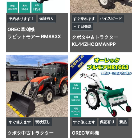
保証有り
ハイスピード
予約承ります！
すぐ乗れます
～７日発送
OREC
草刈機
ラビットモアー RM883X
クボタ
中古トラクター
KL44ZHCQMANPP
現状渡し
保証有り
新品
すぐ使えます
すぐ使えます
クボタ
中古トラクター
OREC
草刈機