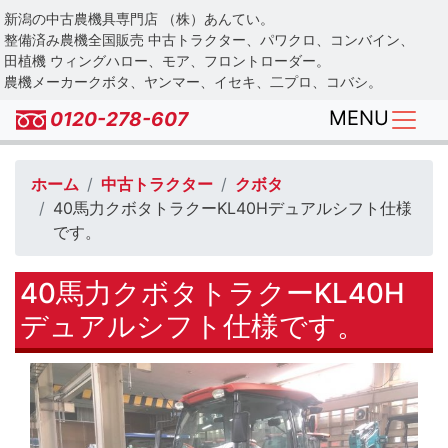
Skip
新潟の中古農機具専門店 （株）あんてい。
to
整備済み農機全国販売 中古トラクター、パワクロ、コンバイン、
main
田植機 ウィングハロー、モア、フロントローダー。
農機メーカークボタ、ヤンマー、イセキ、二プロ、コバシ。
content
MENU
0120-278-607
ホーム
中古トラクター
クボタ
40馬力クボタトラクーKL40Hデュアルシフト仕様
です。
40馬力クボタトラクーKL40H
デュアルシフト仕様です。