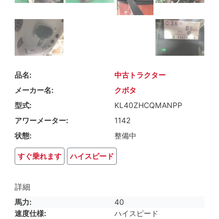
品名
中古トラクター
メーカー名
クボタ
型式
KL40ZHCQMANPP
アワーメーター
1142
状態
整備中
すぐ乗れます
ハイスピード
詳細
馬力
40
速度仕様
ハイスピード