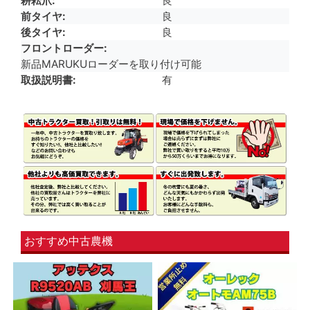
耕耘爪
良
前タイヤ
良
後タイヤ
良
フロントローダー
新品MARUKUローダーを取り付け可能
取扱説明書
有
おすすめ中古農機