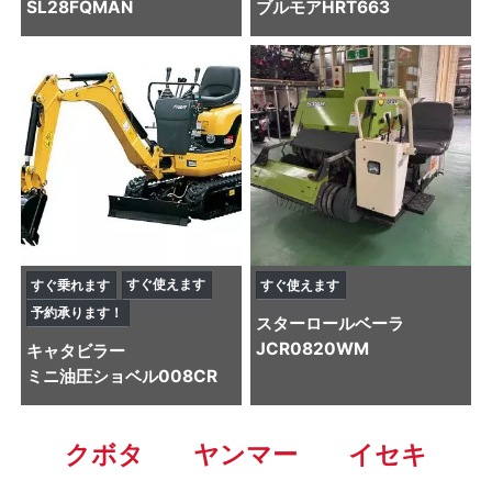
SL28FQMAN
ブルモアHRT663
すぐ使えます
すぐ乗れます
すぐ使えます
予約承ります！
スター
ロールベーラ
JCR0820WM
キャタビラー
ミニ油圧ショベル
008CR
クボタ
ヤンマー
イセキ