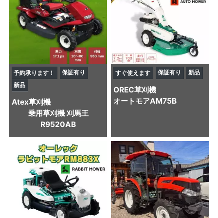
保証有り
保証有り
新品
予約承ります！
すぐ使えます
新品
OREC
草刈機
オートモアAM75B
Atex
草刈機
乗用草刈機 刈馬王
R9520AB