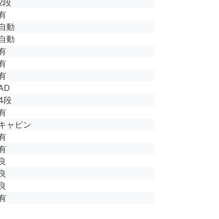
2段
有
自動
自動
有
有
有
AD
4段
有
キャビン
有
有
良
良
良
有