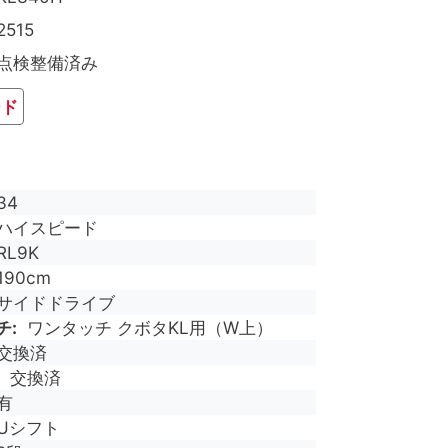
2515
点検整備済み
ード
34
ハイスピード
RL9K
190cm
サイドドライブ
チ
ワンタッチ クボタKL用（W上）
交換済
交換済
有
Uシフト