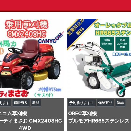
保証有り
新品
保証有り
新品
えます
予約承ります！
ニコム
草刈機
OREC
草刈機
ーティまさお CMX2408HC
ブルモアHR665ステンレス
4WD