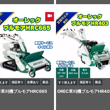
保証有り
在庫あり
新品
保証有り
新品
えます
すぐ使えます
C
草刈機
ブルモアHRC665
OREC
草刈機
ブルモアHR40