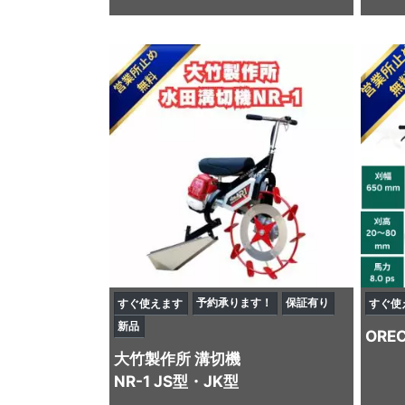
予約承ります！
保証有り
すぐ使えます
すぐ使
新品
ORE
大竹製作所
溝切機
NR-1 JS型・JK型