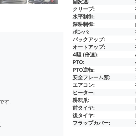
副変速
クリープ
水平制御
深耕制御
ポンパ
バックアップ
オートアップ
4駆 (倍速)
PTO
PTO逆転
安全フレーム類
エアコン
、
ヒーター
耕耘爪
心です。
前タイヤ
後タイヤ
フラップカバー
て