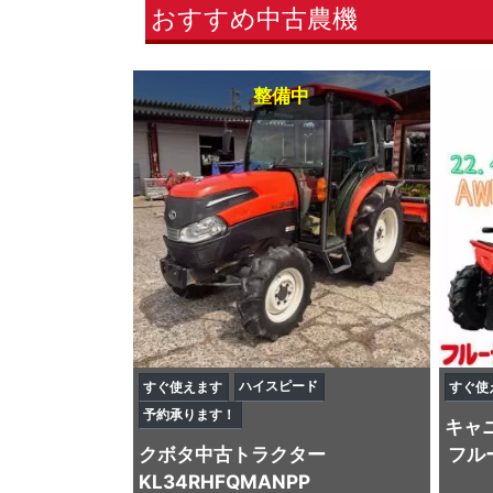
おすすめ中古農機
整備中
ハイスピード
すぐ使えます
すぐ使
予約承ります！
キャ
クボタ
中古トラクター
フル
KL34RHFQMANPP