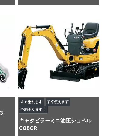
すぐ使えます
すぐ乗れます
予約承ります！
3
キャタビラー
ミニ油圧ショベル
008CR