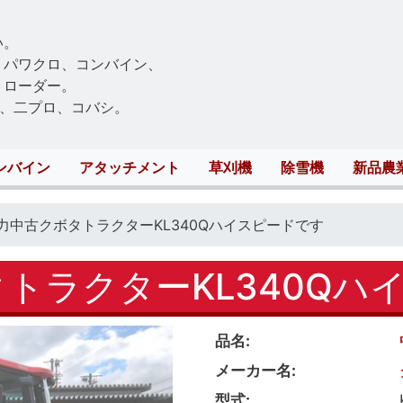
Skip
to
い。
main
、パワクロ、コンバイン、
content
トローダー。
、二プロ、コバシ。
ンバイン
アタッチメント
草刈機
除雪機
新品農
馬力中古クボタトラクターKL340Qハイスピードです
タトラクターKL340Qハ
品名
メーカー名
型式