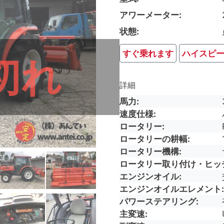
アワーメーター
状態
すぐ乗れます
ハイスピ
切れ
詳細
馬力
速度仕様
ロータリー
ロータリーの耕幅
ロータリー機構
ロータリー取り付け・ヒッ
エンジンオイル
エンジンオイルエレメント
パワーステアリング
主変速