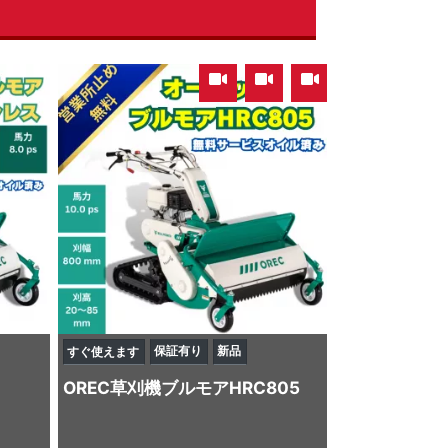
,
,
保証有り
新品
すぐ使えます
OREC
草刈機
ブルモアHRC805