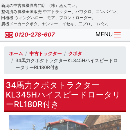
Skip
新潟の中古農機具専門店 （株）あんてい。
to
整備済み農機全国販売 中古トラクター、パワクロ、コンバイン、
main
田植機 ウィングハロー、モア、フロントローダー。
農機メーカークボタ、ヤンマー、イセキ、二プロ、コバシ。
content
MENU
0120-278-607
ホーム
中古トラクター
クボタ
34馬力クボタトラクターKL345Hハイスピードロ
ータリーRL180R付き
34馬力クボタトラクター
KL345Hハイスピードロータリ
ーRL180R付き