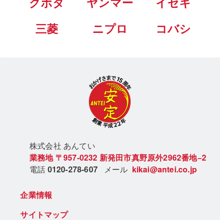
クボタ
ヤンマー
イセキ
三菱
ニプロ
コバシ
株式会社 あん
てい
業務地
〒957-0232
新発田市真野原外2962番地−2
電話
0120-278-607
メール
kikai@antei.co.jp
企業情報
サイトマップ