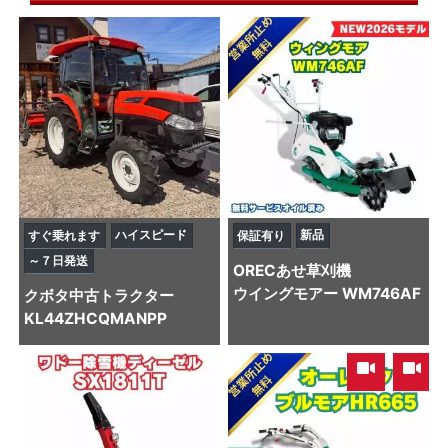
ハイスピード
新品
すぐ乗れます
保証有り
～７日発送
OREC
あせ草刈機
ウイングモアー WM746AF
クボタ
中古トラクター
KL44ZHCQMANPP
,