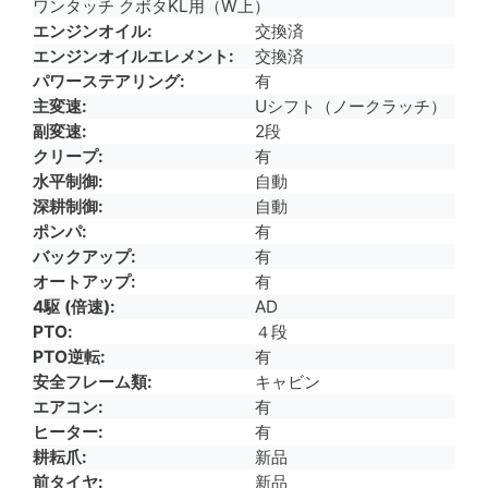
ワンタッチ クボタKL用（W上）
エンジンオイル
交換済
エンジンオイルエレメント
交換済
パワーステアリング
有
主変速
Uシフト（ノークラッチ）
副変速
2段
クリープ
有
水平制御
自動
深耕制御
自動
ポンパ
有
バックアップ
有
オートアップ
有
4駆 (倍速)
AD
PTO
４段
PTO逆転
有
安全フレーム類
キャビン
エアコン
有
ヒーター
有
耕耘爪
新品
前タイヤ
新品