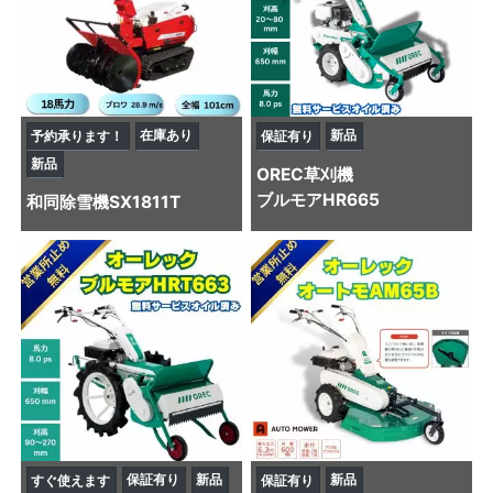
在庫あり
新品
予約承ります！
保証有り
新品
OREC
草刈機
ブルモアHR665
和同
除雪機
SX1811T
保証有り
新品
新品
すぐ使えます
保証有り