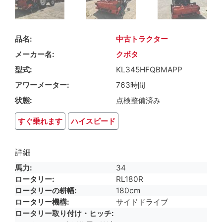
品名
中古トラクター
メーカー名
クボタ
型式
KL345HFQBMAPP
アワーメーター
763時間
状態
点検整備済み
すぐ乗れます
ハイスピード
詳細
馬力
34
ロータリー
RL180R
ロータリーの耕幅
180cm
ロータリー機構
サイドドライブ
ロータリー取り付け・ヒッチ