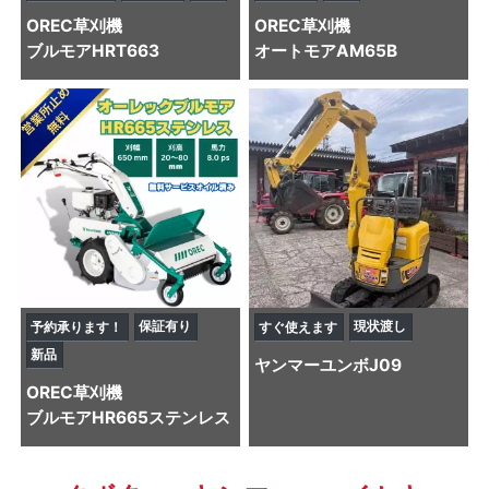
OREC
草刈機
OREC
草刈機
ブルモアHRT663
オートモアAM65B
保証有り
現状渡し
予約承ります！
すぐ使えます
新品
ヤンマー
ユンボ
J09
OREC
草刈機
ブルモアHR665ステンレス