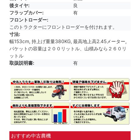
後タイヤ
良
フラップカバー
有
フロントローダー
このトラクターにフロントローダーを付けれます。
寸法
幅153cm, 持上げ重量380KG, 最高地上高2.45メーター,
バケットの容量は２００リットル、山積みなら２６０リ
ットル
取扱説明書
有
おすすめ中古農機