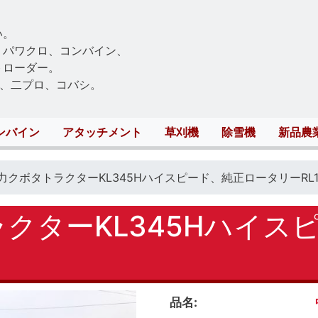
Skip
to
い。
main
、パワクロ、コンバイン、
content
トローダー。
、二プロ、コバシ。
ンバイン
アタッチメント
草刈機
除雪機
新品農
馬力クボタトラクターKL345Hハイスピード、純正ロータリーRL1
ラクターKL345Hハイス
品名