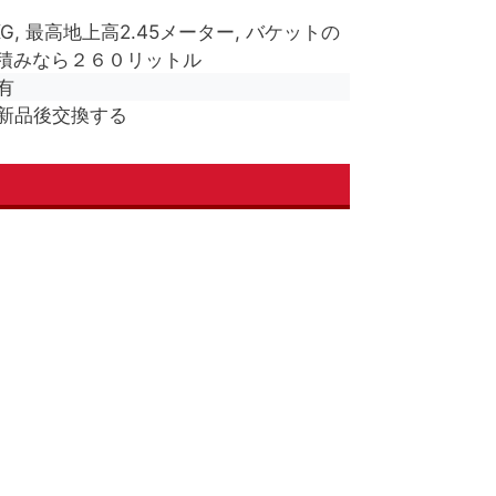
KG, 最高地上高2.45メーター, バケットの
積みなら２６０リットル
有
新品後交換する