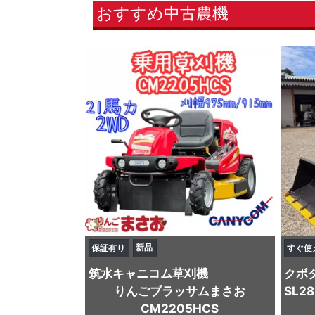
おすすめ中古農機
新品
保証有り
すぐ使
筑水キャニコム
草刈機
クボ
りんごブラッサムまさお
SL2
CM2205HCS