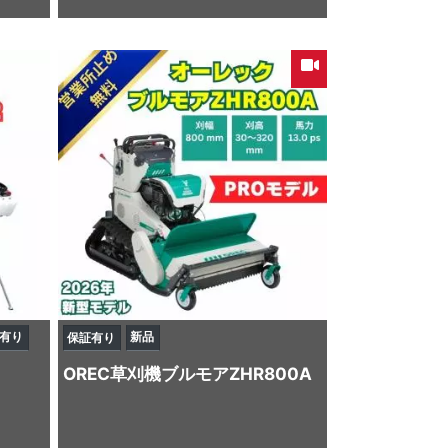
有り
新品
保証有り
OREC
草刈機
ブルモアZHR800A
型