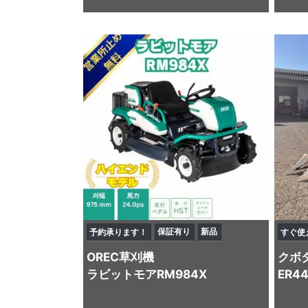
保証有り
新品
予約承ります！
すぐ使
OREC
草刈機
クボ
ラビットモアRM984X
ER4