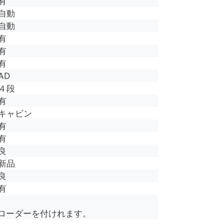
有
自動
自動
有
有
有
AD
４段
有
キャビン
有
有
良
新品
良
有
ローダーを付けれます。