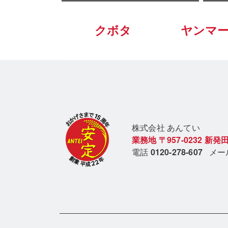
クボタ
ヤンマ
株式会社 あん
てい
業務地
〒957-0232
新発田
電話
0120-278-607
メ