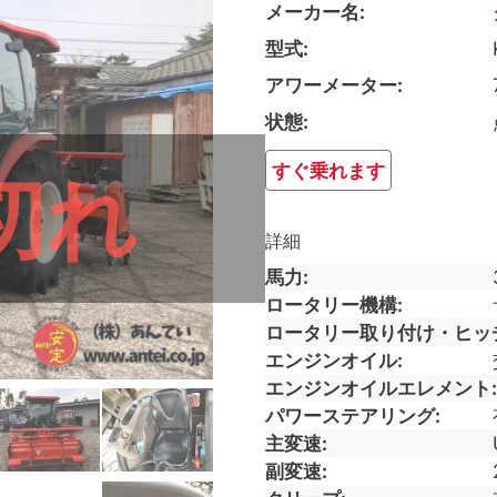
メーカー名
型式
アワーメーター
状態
すぐ乗れます
切れ
詳細
馬力
ロータリー機構
ロータリー取り付け・ヒッ
エンジンオイル
エンジンオイルエレメント
パワーステアリング
主変速
副変速