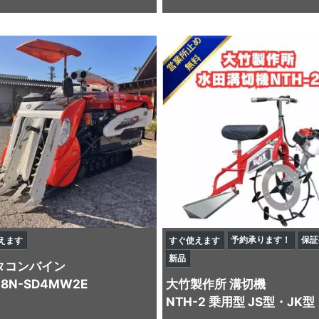
予約承ります！
保証
えます
すぐ使えます
新品
タ
コンバイン
48N-SD4MW2E
大竹製作所
溝切機
NTH-2 乗用型 JS型・JK