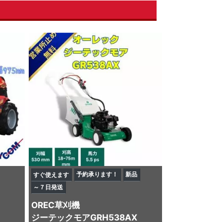
予約承ります！
新品
すぐ使えます
～７日発送
OREC
草刈機
ジーテックモアGRH538AX