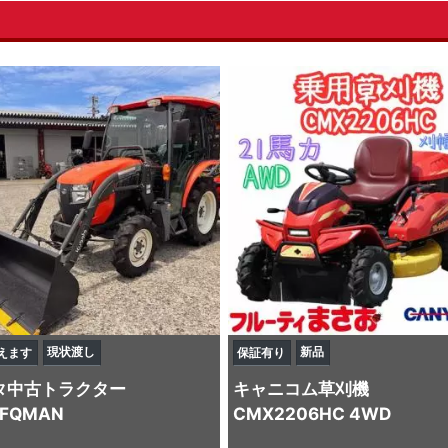
現状渡し
新品
えます
保証有り
タ
中古トラクター
キャニコム
草刈機
8FQMAN
CMX2206HC 4WD