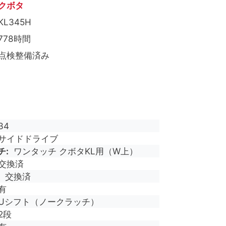
クボタ
KL345H
778時間
点検整備済み
34
サイドドライブ
チ
ワンタッチ クボタKL用（W上）
交換済
交換済
有
Uシフト（ノークラッチ）
2段