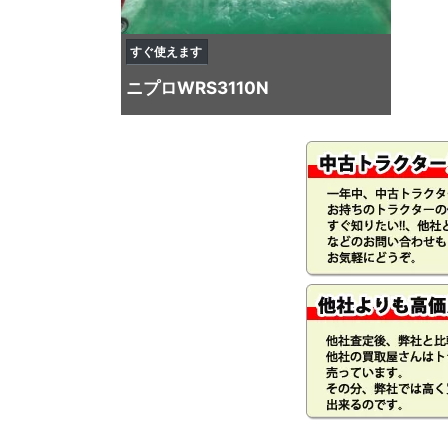
すぐ使えます
ニプロ
WRS3110N