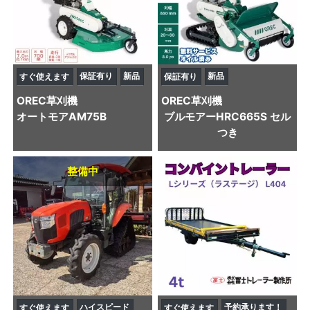
保証有り
新品
新品
すぐ使えます
保証有り
OREC
草刈機
OREC
草刈機
オートモアAM75B
ブルモアーHRC665S セル
つき
整備中
ハイスピード
予約承ります！
すぐ使えます
すぐ使えます