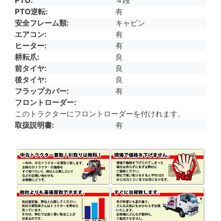
PTO
４段
PTO逆転
有
安全フレーム類
キャビン
エアコン
有
ヒーター
有
耕耘爪
良
前タイヤ
良
後タイヤ
良
フラップカバー
有
フロントローダー
このトラクターにフロントローダーを付けれます。
取扱説明書
有