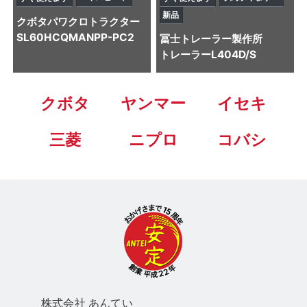
新品
クボタ
パワクロトラクター
SL60HCQMANPP-PC2
冨士トレーラー製作所
トレーラー
L404D/S
クボタ
ヤンマー
イセキ
三菱
ニプロ
コバシ
株式会社 あん
てい