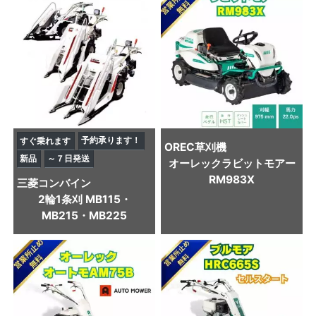
予約承ります！
すぐ乗れます
OREC
草刈機
新品
～７日発送
オーレックラビットモアー
RM983X
三菱
コンバイン
2輪1条刈 MB115・
MB215・MB225