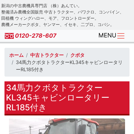
Skip
新潟の中古農機具専門店 （株）あんてい。
to
整備済み農機全国販売 中古トラクター、パワクロ、コンバイン、
main
田植機 ウィングハロー、モア、フロントローダー。
農機メーカークボタ、ヤンマー、イセキ、二プロ、コバシ。
content
MENU
0120-278-607
ホーム
中古トラクター
クボタ
34馬力クボタトラクターKL345キャビンロータリ
ーRL185付き
34馬力クボタトラクター
KL345キャビンロータリー
RL185付き