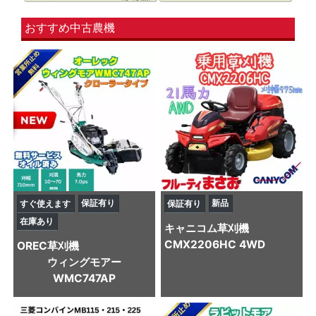
おすすめ中古農機
保証有り
新品
すぐ使えます
保証有り
在庫あり
キャニコム
草刈機
CMX2206HC 4WD
OREC
草刈機
ウィングモアー
WMC747AP