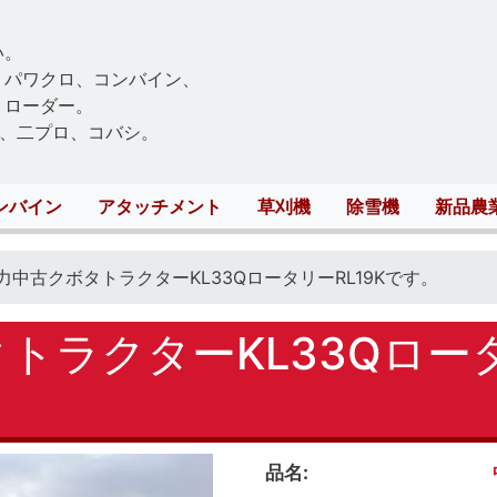
Skip
to
い。
main
、パワクロ、コンバイン、
content
トローダー。
、二プロ、コバシ。
ンバイン
アタッチメント
草刈機
除雪機
新品農
力中古クボタトラクターKL33QロータリーRL19Kです。
トラクターKL33Qロータ
品名