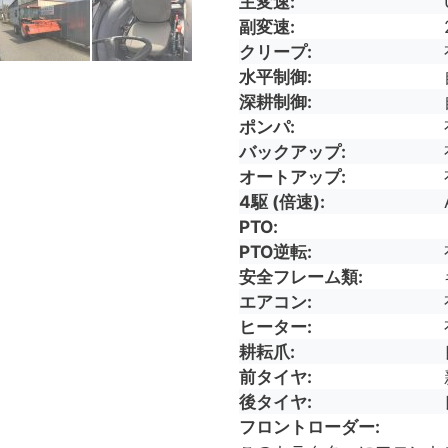
主変速
副変速
クリープ
水平制御
深耕制御
ポンパ
バックアップ
オートアップ
4駆 (倍速)
PTO
PTO逆転
安全フレーム類
エアコン
ヒーター
耕耘爪
前タイヤ
後タイヤ
フロントローダー