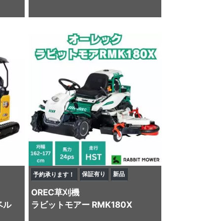
保証有り
新品
予約承ります！
OREC
草刈機
ベル
ラビットモアー RMK180X