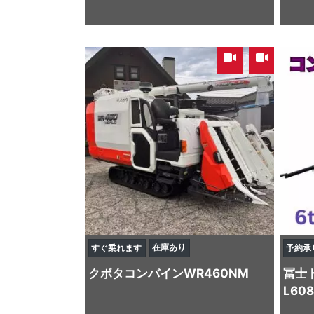
,
在庫あり
すぐ乗れます
予約承
クボタ
コンバイン
WR460NM
冨士
L60