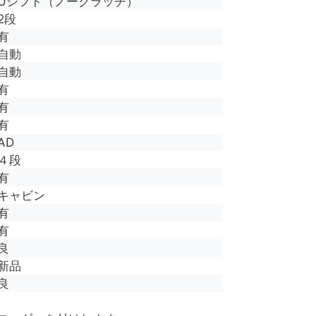
Uシフト（ノークラッチ）
2段
有
自動
自動
有
有
有
AD
４段
有
キャビン
有
有
良
新品
良