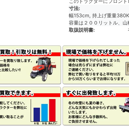
このトラクターにフロント
寸法
幅153cm, 持上げ重量380
容量は２００リットル、山
取扱説明書