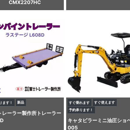
CMX2207HC
新品
すぐ使えます
ります！
すぐ乗れます
予約承ります！
トレーラー製作所
トレーラー
8D
キャタビラー
ミニ油圧ショ
005