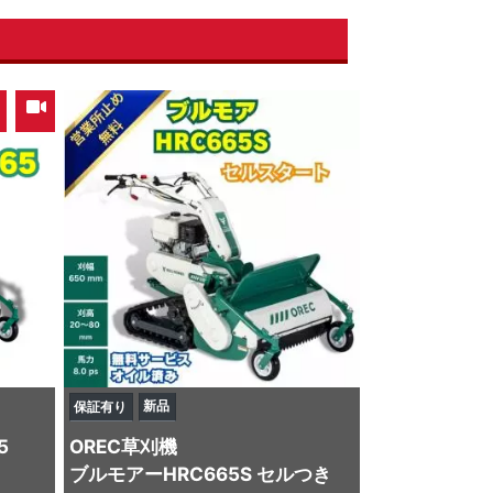
,
新品
保証有り
5
OREC
草刈機
ブルモアーHRC665S セルつき