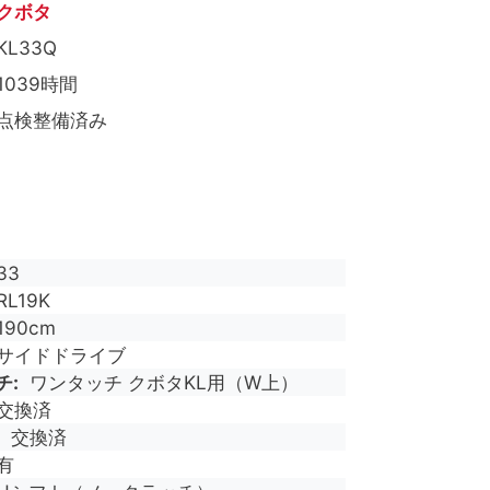
クボタ
KL33Q
1039時間
点検整備済み
33
RL19K
190cm
サイドドライブ
チ
ワンタッチ クボタKL用（W上）
交換済
交換済
有