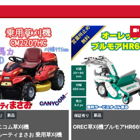
新品
新品
り
保証有り
ニコム
草刈機
OREC
草刈機
ブルモアHR66
ルーティまさお 乗用草刈機