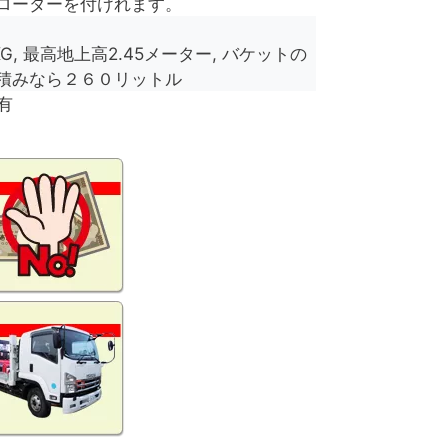
ローダーを付けれます。
KG, 最高地上高2.45メーター, バケットの
積みなら２６０リットル
有