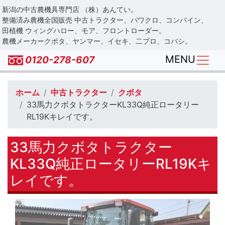
Skip
新潟の中古農機具専門店 （株）あんてい。
to
整備済み農機全国販売 中古トラクター、パワクロ、コンバイン、
main
田植機 ウィングハロー、モア、フロントローダー。
農機メーカークボタ、ヤンマー、イセキ、二プロ、コバシ。
content
MENU
0120-278-607
ホーム
中古トラクター
クボタ
33馬力クボタトラクターKL33Q純正ロータリー
RL19Kキレイです。
33馬力クボタトラクター
KL33Q純正ロータリーRL19Kキ
レイです。