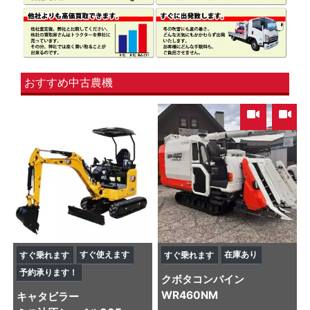
おすすめ中古農機
,
すぐ使えます
在庫あり
すぐ乗れます
すぐ乗れます
予約承ります！
クボタ
コンバイン
WR460NM
キャタビラー