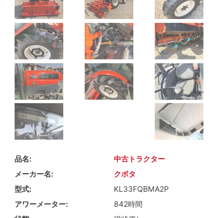
品名
中古トラクター
メーカー名
クボタ
型式
KL33FQBMA2P
アワーメーター
842時間