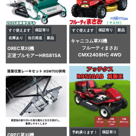
保証有り
保証有り
新品
すぐ使えます
すぐ使えます
在庫あり
当日発送
新品
キャニコム
草刈機
フルーティまさお
OREC
草刈機
CMX2408HC 4WD
正逆ブルモアーHRS815A
保証有り
予約承ります！
OREC
草刈機