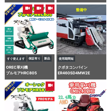
,
,
整備中
保証有り
新品
すぐ使えます
使用期間短
OREC
草刈機
クボタ
コンバイン
ブルモアHRC805
ER460SD4MW2E