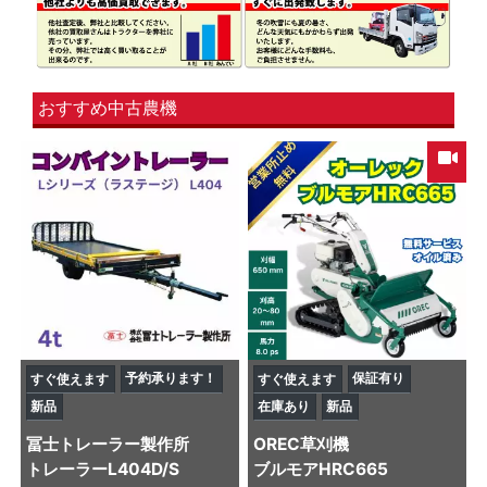
おすすめ中古農機
予約承ります！
保証有り
すぐ使えます
すぐ使えます
新品
在庫あり
新品
冨士トレーラー製作所
OREC
草刈機
トレーラー
L404D/S
ブルモアHRC665