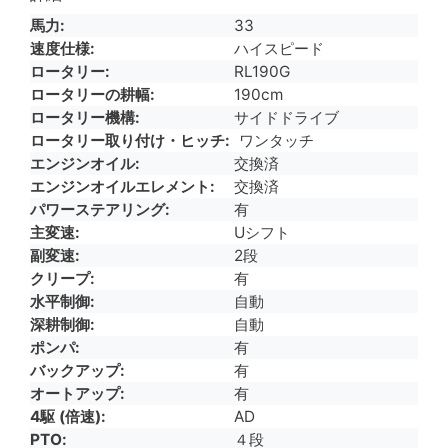
馬力
33
速度仕様
ハイスピード
ロータリー
RL190G
ロータリーの耕幅
190cm
ロータリー機構
サイドドライブ
ロータリー取り付け・ヒッチ
ワンタッチ
エンジンオイル
交換済
エンジンオイルエレメント
交換済
パワーステアリング
有
主変速
Uシフト
副変速
2段
クリープ
有
水平制御
自動
深耕制御
自動
ポンパ
有
バックアップ
有
オートアップ
有
4駆 (倍速)
AD
PTO
４段