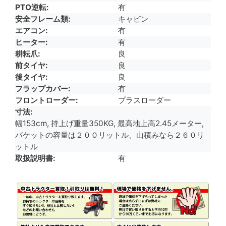
PTO逆転
有
安全フレーム類
キャビン
エアコン
有
ヒーター
有
耕耘爪
良
前タイヤ
良
後タイヤ
良
フラップカバー
有
フロントローダー
プラスローダー
寸法
幅153cm, 持上げ重量350KG, 最高地上高2.45メーター,
バケットの容量は２００リットル、山積みなら２６０リ
ットル
取扱説明書
有