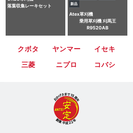
新品
落葉収集レーキセット
Atex
草刈機
乗用草刈機 刈馬王
R9520AB
クボタ
ヤンマー
イセキ
三菱
ニプロ
コバシ