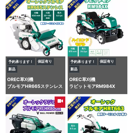
保証有り
保証有り
予約承ります！
予約承ります！
新品
新品
OREC
草刈機
OREC
草刈機
ブルモアHR665ステンレス
ラビットモアRM984X