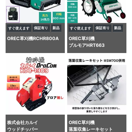
保証有り
新品
保証有り
新品
すぐ使えます
すぐ使えます
OREC
草刈機
RCHR800A
OREC
草刈機
ブルモアHRT663
株式会社カルイ
OREC
草刈機
ウッドチッパー
落葉収集レーキセット