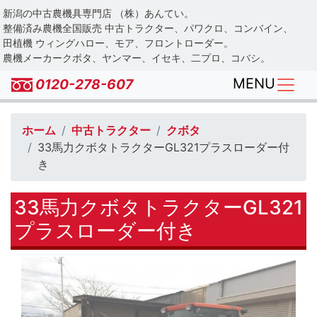
Skip
新潟の中古農機具専門店 （株）あんてい。
to
整備済み農機全国販売 中古トラクター、パワクロ、コンバイン、
main
田植機 ウィングハロー、モア、フロントローダー。
農機メーカークボタ、ヤンマー、イセキ、二プロ、コバシ。
content
MENU
0120-278-607
ホーム
中古トラクター
クボタ
33馬力クボタトラクターGL321プラスローダー付
き
33馬力クボタトラクターGL321
プラスローダー付き