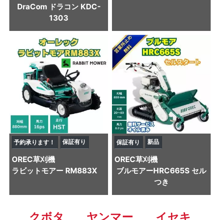
DraCom ドラコン KDC-
1303
保証有り
新品
予約承ります！
保証有り
OREC
草刈機
OREC
草刈機
ラビットモアー RM883X
ブルモアーHRC665S セル
つき
クボタ
ヤンマー
イセキ