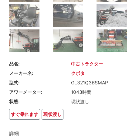
品名
中古トラクター
メーカー名
クボタ
型式
GL321Q3BSMAP
アワーメーター
1043時間
状態
現状渡し
すぐ乗れます
現状渡し
詳細