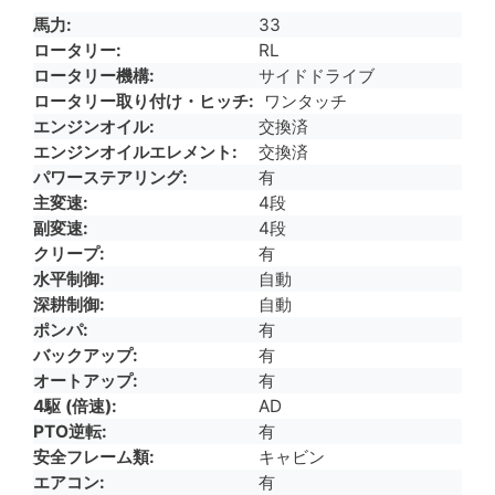
馬力
33
ロータリー
RL
ロータリー機構
サイドドライブ
ロータリー取り付け・ヒッチ
ワンタッチ
エンジンオイル
交換済
エンジンオイルエレメント
交換済
パワーステアリング
有
主変速
4段
副変速
4段
クリープ
有
水平制御
自動
深耕制御
自動
ポンパ
有
バックアップ
有
オートアップ
有
4駆 (倍速)
AD
PTO逆転
有
安全フレーム類
キャビン
エアコン
有