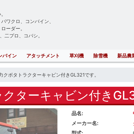
Skip
to
い。
main
、パワクロ、コンバイン、
content
トローダー。
、二プロ、コバシ。
ンバイン
アタッチメント
草刈機
除雪機
新品農
馬力クボタトラクターキャビン付きGL321です。
ラクターキャビン付きGL3
品名
メーカー名
型式