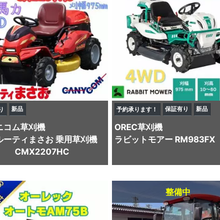
新品
保証有り
新品
り
予約承ります！
ニコム
草刈機
OREC
草刈機
ルーティまさお 乗用草刈機
ラビットモアー RM983FX
CMX2207HC
整備中