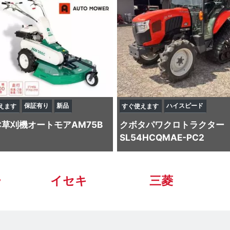
保証有り
新品
ハイスピード
えます
すぐ使えます
C
草刈機
オートモアAM75B
クボタ
パワクロトラクター
SL54HCQMAE-PC2
ー
イセキ
三菱