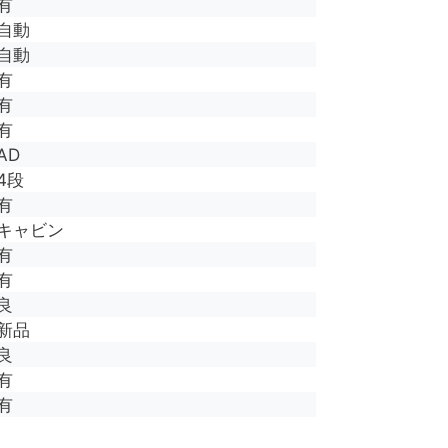
有
自動
自動
有
有
有
AD
4段
有
キャビン
有
有
良
新品
良
有
有