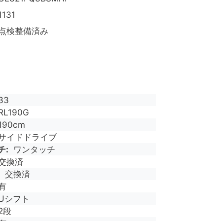
1131
点検整備済み
33
RL190G
190cm
サイドドライブ
チ
ワンタッチ
交換済
交換済
有
Uシフト
2段