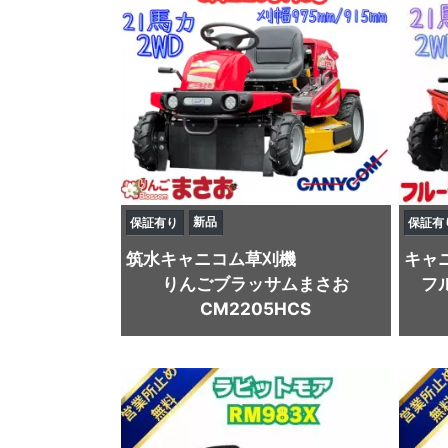
新品
保証有り
保証有
筑水キャニコム
草刈機
キャ
りんごブラッサムまさお
フ
CM2205HCS