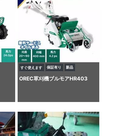
保証有り
新品
すぐ使えます
OREC
草刈機
ブルモアHR403