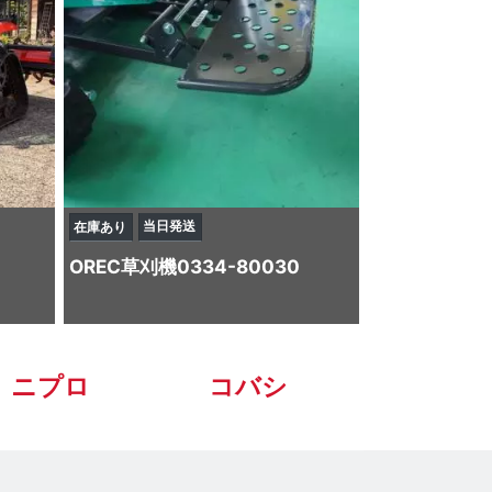
当日発送
在庫あり
OREC
草刈機
0334-80030
ニプロ
コバシ