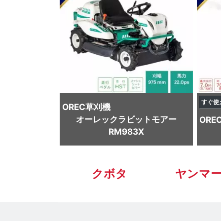
すぐ使
OREC
草刈機
オーレックラビットモアー
ORE
RM983X
クボタ
ヤンマ