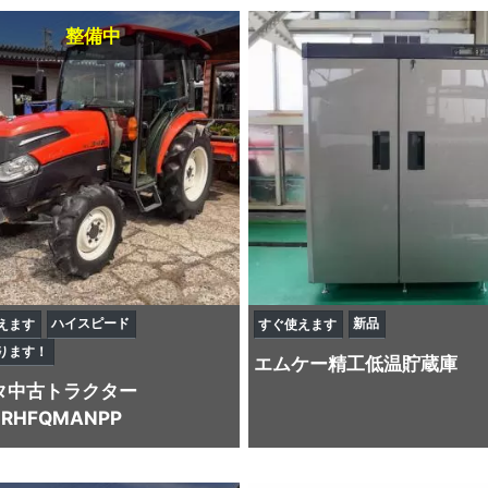
整備中
ハイスピード
新品
えます
すぐ使えます
ります！
エムケー精工
低温貯蔵庫
タ
中古トラクター
4RHFQMANPP