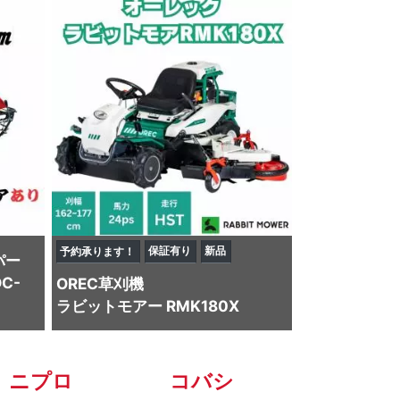
保証有り
新品
予約承ります！
パー
C-
OREC
草刈機
ラビットモアー RMK180X
ニプロ
コバシ