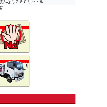
積みなら２６０リットル
有