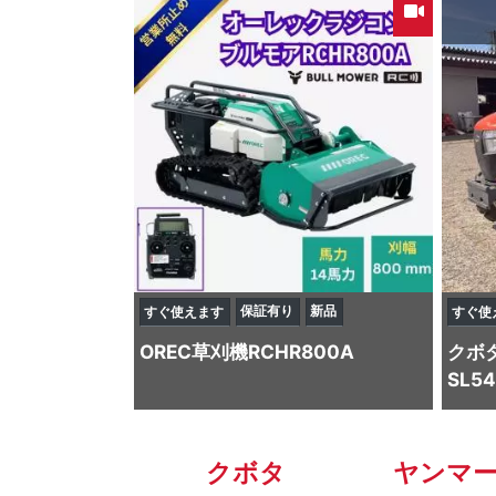
保証有り
新品
すぐ使えます
すぐ使
OREC
草刈機
RCHR800A
クボ
SL5
クボタ
ヤンマ