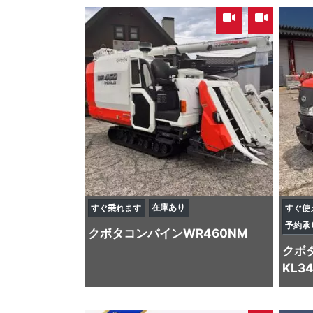
,
在庫あり
すぐ乗れます
すぐ使
予約承
クボタ
コンバイン
WR460NM
クボ
KL3