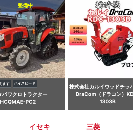
整備中
ハイスピード
えます
株式会社カルイ
ウッドチッ
DraCom（ドラコン）KD
タ
パワクロトラクター
1303B
4HCQMAE-PC2
ー
イセキ
三菱