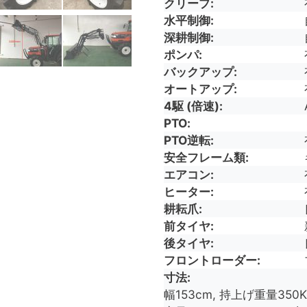
クリープ
水平制御
深耕制御
ポンパ
バックアップ
オートアップ
4駆 (倍速)
PTO
PTO逆転
安全フレーム類
エアコン
ヒーター
耕耘爪
前タイヤ
後タイヤ
フロントローダー
寸法
幅153cm, 持上げ重量350