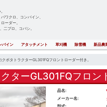
Skip
to
い。
main
、パワクロ、コンバイン、
content
トローダー。
、二プロ、コバシ。
ンバイン
アタッチメント
草刈機
除雪機
新品農
馬力クボタトラクターGL301FQフロントローダー付き。
クターGL301FQフロ
品名
メーカー名
型式