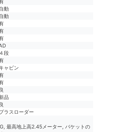
有
自動
自動
有
有
有
AD
４段
有
キャビン
有
有
良
新品
良
プラスローダー
KG, 最高地上高2.45メーター, バケットの