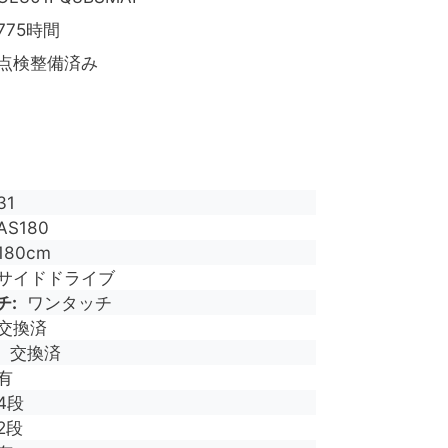
775時間
点検整備済み
31
AS180
180cm
サイドドライブ
チ
ワンタッチ
交換済
交換済
有
4段
2段