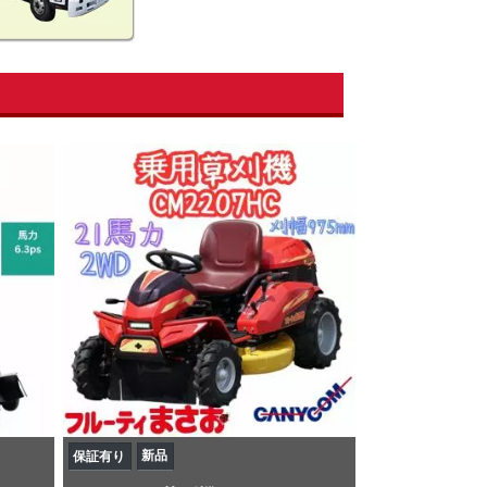
新品
保証有り