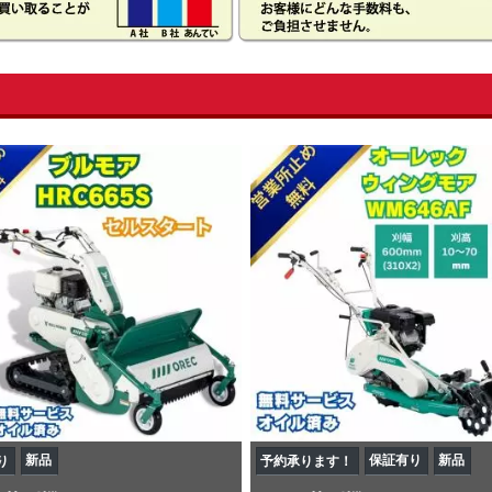
新品
保証有り
新品
り
予約承ります！