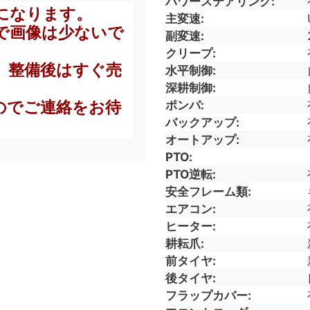
パワーステアリング
像になります。
主変速
で画像は少ないで
副変速
クリープ
、整備後はすぐ売
水平制御
。
深耕制御
ポンパ
のでご連絡をお待
バックアップ
オートアップ
PTO
PTO逆転
安全フレーム類
エアコン
ヒーター
耕耘爪
前タイヤ
後タイヤ
フラップカバー