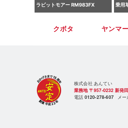
ラビットモアー RM983FX
乗用草
クボタ
ヤンマ
株式会社 あん
てい
業務地
〒957-0232
新発田
電話
0120-278-607
メ