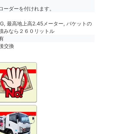
ローダーを付けれます。
KG, 最高地上高2.45メーター, バケットの
積みなら２６０リットル
有
後交換