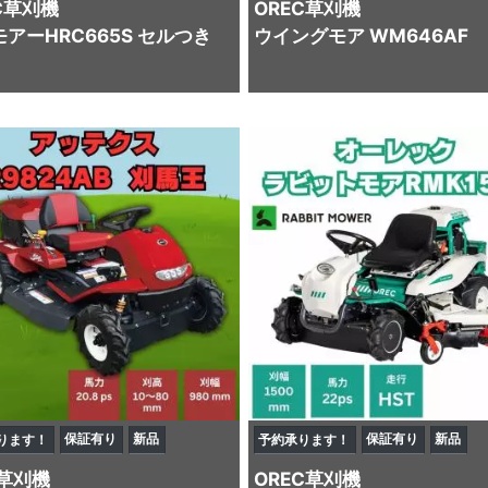
C
草刈機
OREC
草刈機
アーHRC665S セルつき
ウイングモア WM646AF
保証有り
新品
保証有り
新品
ります！
予約承ります！
草刈機
OREC
草刈機