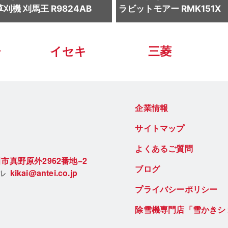
刈機 刈馬王 R9824AB
ラビットモアー RMK151X
ー
イセキ
三菱
企業情報
サイトマップ
よくあるご質問
市真野原外2962番地−2
ブログ
ール
kikai@antei.co.jp
プライバシーポリシー
除雪機専門店「雪かきシ