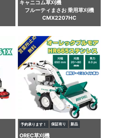
キャニコム
草刈機
フルーティまさお 乗用草刈機
CMX2207HC
保証有り
新品
予約承ります！
OREC
草刈機