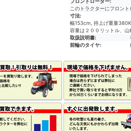
フロントローダー
このトラクターにフロント
寸法
幅153cm, 持上げ重量380
容量は２００リットル、山
取扱説明書
前輪のタイヤ