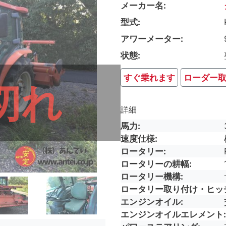
メーカー名
型式
アワーメーター
状態
すぐ乗れます
ローダー
切れ
詳細
馬力
速度仕様
ロータリー
ロータリーの耕幅
ロータリー機構
ロータリー取り付け・ヒッ
エンジンオイル
エンジンオイルエレメント