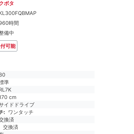
クボタ
KL300FQBMAP
960時間
整備中
取付可能
30
標準
RL7K
170 cm
サイドドライブ
チ
ワンタッチ
交換済
交換済