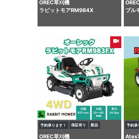
OREC
草刈機
ORE
ラビットモアRM984X
ブルモ
保証有り
新品
予約承ります！
予約承
OREC
草刈機
Atex