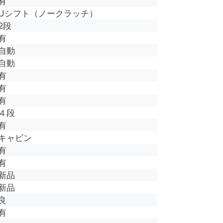
有
Uシフト（ノークラッチ）
2段
有
自動
自動
有
有
有
４段
有
キャビン
有
有
新品
新品
良
有