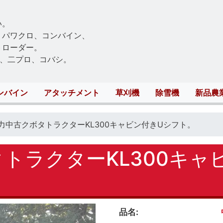
Skip
to
い。
main
、パワクロ、コンバイン、
content
トローダー。
、二プロ、コバシ。
ンバイン
アタッチメント
草刈機
除雪機
新品農
馬力中古クボタトラクターKL300キャビン付きUシフト。
タトラクターKL300キャ
品名