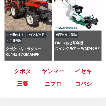
ハイスピード
新品
すぐ乗れます
保証有り
～７日発送
OREC
あせ草刈機
ウイングモアー WM746AF
クボタ
中古トラクター
KL44ZHCQMANPP
クボタ
ヤンマー
イセキ
三菱
ニプロ
コバシ