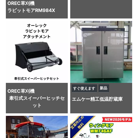
OREC
草刈機
ラビットモアRM984X
新品
すぐ使えます
OREC
草刈機
牽引式スイーパーヒッチセ
エムケー精工
低温貯蔵庫
ット