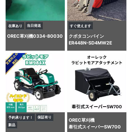
当日発送
在庫あり
すぐ使えます
OREC
草刈機
0334-80030
クボタ
コンバイン
ER448N-SD4MW2E
保証有り
予約承ります！
OREC
草刈機
新品
牽引式スイーパーSW700