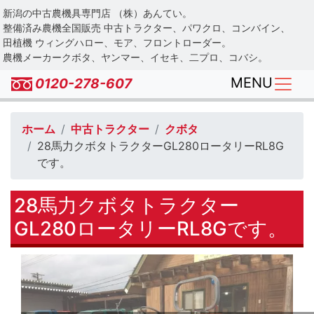
Skip
新潟の中古農機具専門店 （株）あんてい。
to
整備済み農機全国販売 中古トラクター、パワクロ、コンバイン、
main
田植機 ウィングハロー、モア、フロントローダー。
農機メーカークボタ、ヤンマー、イセキ、二プロ、コバシ。
content
MENU
0120-278-607
ホーム
中古トラクター
クボタ
28馬力クボタトラクターGL280ロータリーRL8G
です。
28馬力クボタトラクター
GL280ロータリーRL8Gです。