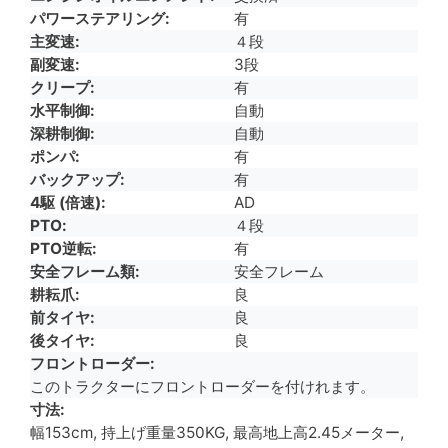
パワーステアリング
有
主変速
４段
副変速
3段
クリープ
有
水平制御
自動
深耕制御
自動
ポンパ
有
バックアップ
有
4駆 (倍速)
AD
PTO
４段
PTO逆転
有
安全フレーム類
安全フレーム
耕耘爪
良
前タイヤ
良
後タイヤ
良
フロントローダー
このトラクターにフロントローダーを付けれます。
寸法
幅153cm, 持上げ重量350KG, 最高地上高2.45メーター,