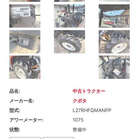
品名
中古トラクター
メーカー名
クボタ
型式
L27RHFQMANPP
アワーメーター
1075
状態
整備中