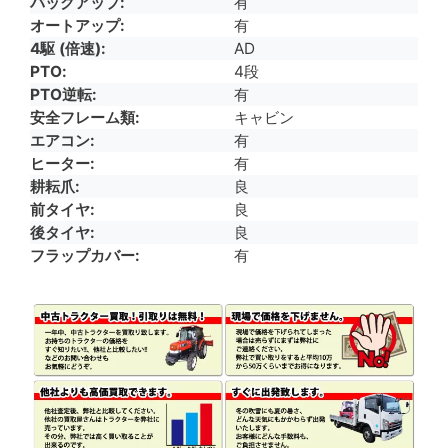
バックアップ
有
オートアップ
有
4駆 (倍速)
AD
PTO
4段
PTO逆転
有
安全フレーム類
キャビン
エアコン
有
ヒーター
有
耕耘爪
良
前タイヤ
良
後タイヤ
良
フラップカバー
有