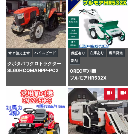
ハイスピード
在庫あり
当日発送
すぐ使えます
保証有り
新品
クボタ
パワクロトラクター
SL60HCQMANPP-PC2
OREC
草刈機
ブルモアHR532X
,