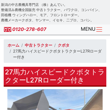
Skip
新潟の中古農機具専門店 （株）あんてい。
to
整備済み農機全国販売 中古トラクター、パワクロ、コンバイン、
main
田植機 ウィングハロー、モア、フロントローダー。
農機メーカークボタ、ヤンマー、イセキ、二プロ、コバシ。
content
MENU
0120-278-607
ホーム
中古トラクター
クボタ
27馬力ハイスピードクボタトラクターL27Rローダ
ー付き
27馬力ハイスピードクボタトラ
クターL27Rローダー付き