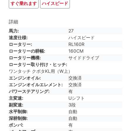
すぐ乗れます
ハイスピード
詳細
馬力
27
速度仕様
ハイスピード
ロータリー
RL160R
ロータリーの耕幅
160CM
ロータリー機構
サイドドライブ
ロータリー取り付け・ヒッチ
ワンタッチ クボタKL用（W上）
エンジンオイル
交換済
エンジンオイルエレメント
交換済
パワーステアリング
有
主変速
Uシフト
副変速
3段
水平制御
自動
深耕制御
自動
ポンパ
有