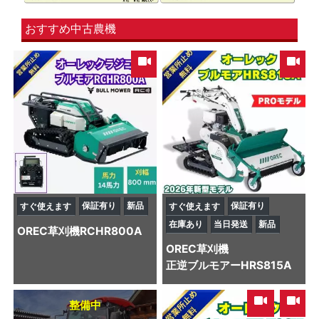
おすすめ中古農機
保証有り
新品
保証有り
すぐ使えます
すぐ使えます
在庫あり
当日発送
新品
OREC
草刈機
RCHR800A
OREC
草刈機
正逆ブルモアーHRS815A
,
整備中