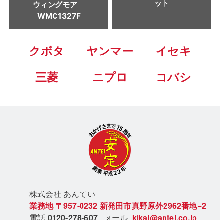
ット
ウィングモア
WMC1327F
クボタ
ヤンマー
イセキ
三菱
ニプロ
コバシ
株式会社 あん
てい
業務地
〒957-0232
新発田市真野原外2962番地−2
電話
0120-278-607
メール
kikai@antei.co.jp