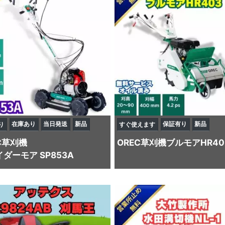
在庫あり
当日発送
新品
保証有り
新品
り
すぐ使えます
C
草刈機
OREC
草刈機
ブルモアHR40
ダーモア SP853A