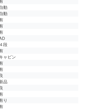
有
自動
自動
有
有
有
AD
４段
有
キャビン
有
有
良
新品
良
有
有り
有