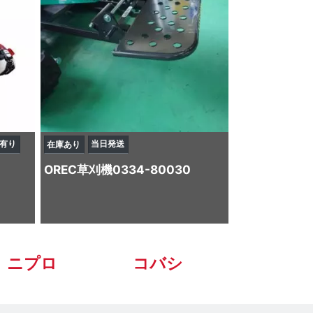
有り
当日発送
在庫あり
OREC
草刈機
0334-80030
ニプロ
コバシ