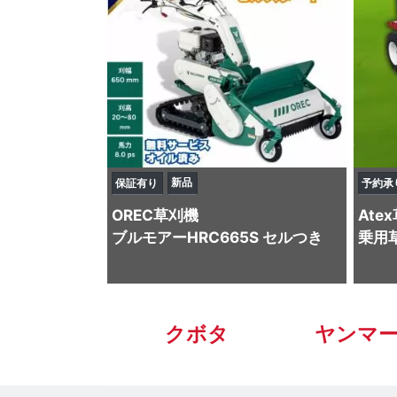
新品
保証有り
予約承
OREC
草刈機
Atex
ブルモアーHRC665S セルつき
乗用草
クボタ
ヤンマ