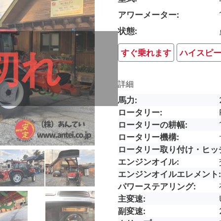
アワーメーター
状態
切れ
すぐ乗れます
ハイスピ
詳細
馬力
ロータリー
ロータリーの耕幅
ロータリー機構
ロータリー取り付け・ヒッ
エンジンオイル
エンジンオイルエレメント
パワーステアリング
主変速
副変速