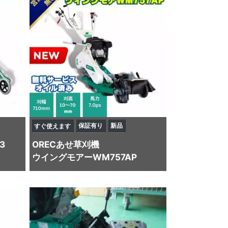
保証有り
新品
すぐ使えます
3
OREC
あせ草刈機
ウイングモアーWM757AP