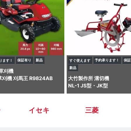
保証有り
新品
予約承ります！
保証
ります！
すぐ使えます
新品
草刈機
刈機 刈馬王 R9824AB
大竹製作所
溝切機
NL-1 JS型・JK型
ー
イセキ
三菱