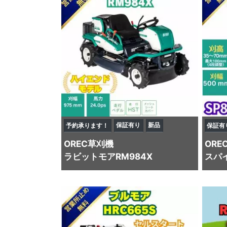
保証有り
新品
予約承ります！
保証有
OREC
草刈機
ORE
ラビットモアRM984X
スパイ