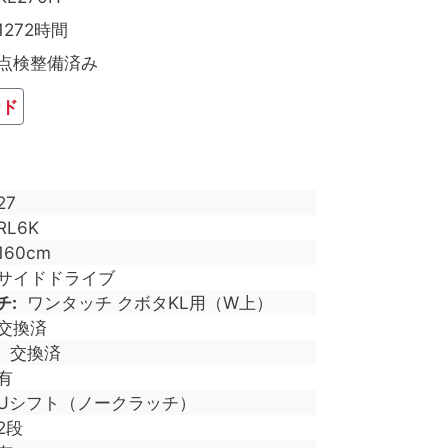
1272時間
点検整備済み
ード
27
RL6K
160cm
サイドドライブ
チ
ワンタッチ クボタKL用（W上）
交換済
交換済
有
Uシフト（ノークラッチ）
2段