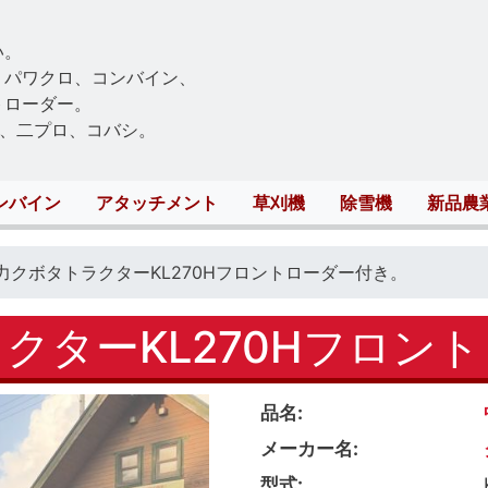
Skip
to
い。
main
、パワクロ、コンバイン、
content
トローダー。
、二プロ、コバシ。
ンバイン
アタッチメント
草刈機
除雪機
新品農
馬力クボタトラクターKL270Hフロントローダー付き。
ラクターKL270Hフロン
品名
メーカー名
型式