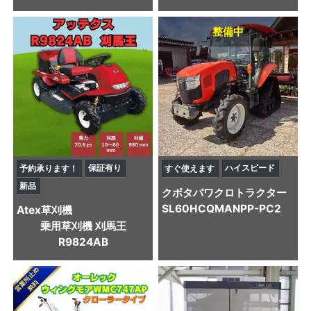
整備中
保証有り
ハイスピード
予約承ります！
すぐ使えます
新品
クボタ
パワクロトラクター
SL60HCQMANPP-PC2
Atex
草刈機
乗用草刈機 刈馬王
R9824AB