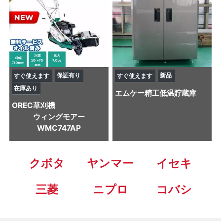
保証有り
新品
すぐ使えます
すぐ使えます
在庫あり
エムケー精工
低温貯蔵庫
OREC
草刈機
ウィングモアー
WMC747AP
クボタ
ヤンマー
イセキ
三菱
ニプロ
コバシ