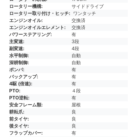
ロータリー機構
サイドドライブ
ロータリー取り付け・ヒッチ
ワンタッチ
エンジンオイル
交換済
エンジンオイルエレメント
交換済
パワーステアリング
有
主変速
3段
副変速
4段
水平制御
自動
深耕制御
自動
ポンパ
有
バックアップ
有
4駆 (倍速)
有
PTO
４段
PTO逆転
有
安全フレーム類
屋根
耕耘爪
良
前タイヤ
良
後タイヤ
良
フラップカバー
有