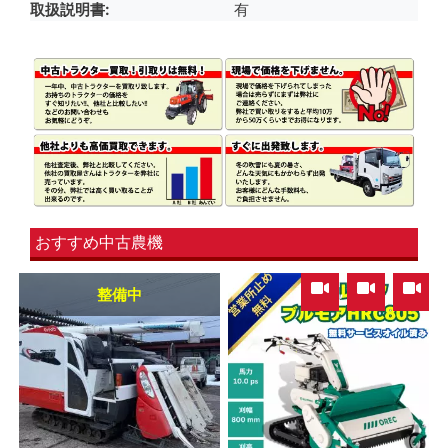
取扱説明書
有
おすすめ中古農機
,
,
整備中