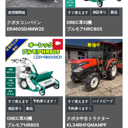
保証有り
新品
使用期間短
すぐ使えます
クボタ
コンバイン
OREC
草刈機
ER460SD4MW2E
ブルモアHRC805
整備中
予約承ります！
ハイスピード
すぐ使えます
すぐ使えます
保証有り
新品
予約承ります！
OREC
草刈機
クボタ
中古トラクター
ブルモアHR805
KL34RHFQMANPP