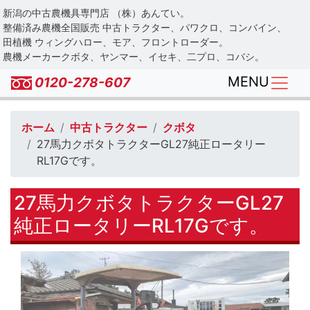
Skip
新潟の中古農機具専門店 （株）あんてい。
to
整備済み農機全国販売 中古トラクター、パワクロ、コンバイン、
main
田植機 ウィングハロー、モア、フロントローダー。
農機メーカークボタ、ヤンマー、イセキ、二プロ、コバシ。
content
MENU
0120-278-607
ホーム
中古トラクター
クボタ
27馬力クボタトラクターGL27純正ロータリー
RL17Gです。
27馬力クボタトラクターGL27
純正ロータリーRL17Gです。