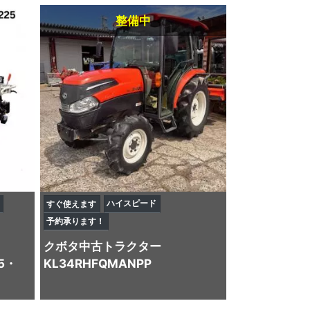
整備中
ハイスピード
すぐ使えます
予約承ります！
クボタ
中古トラクター
5・
KL34RHFQMANPP