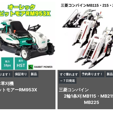
保証有り
新品
予約承ります！
新品
ります！
すぐ乗れます
～７日発送
C
草刈機
トモアーRM953X
三菱
コンバイン
2輪1条刈 MB115・MB21
MB225