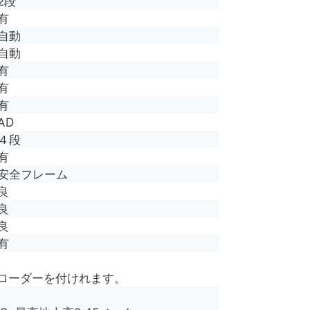
2段
有
自動
自動
有
有
有
AD
４段
有
安全フレーム
良
良
良
有
ローダーを付けれます。