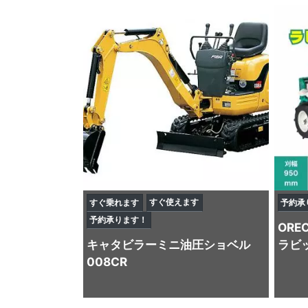
すぐ使えます
すぐ乗れます
予約承
予約承ります！
ORE
キャタビラー
ミニ油圧ショベル
ラビッ
008CR