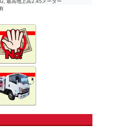
KG, 最高地上高2.45メーター
有