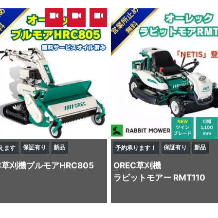
,
,
保証有り
新品
保証有り
新品
えます
予約承ります！
C
草刈機
ブルモアHRC805
OREC
草刈機
ラビットモアー RMT110