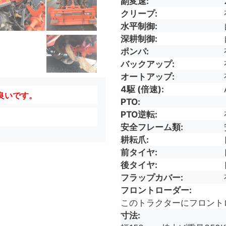
副変速
クリープ
水平制御
深耕制御
ポンパ
バックアップ
オートアップ
4駆 (倍速)
良いです。
PTO
PTO逆転
安全フレーム類
耕耘爪
前タイヤ
後タイヤ
フラップカバー
フロントローダー
このトラクターにフロント
寸法