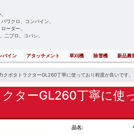
Skip
to
い。
main
、パワクロ、コンバイン、
content
トローダー。
、二プロ、コバシ。
ンバイン
アタッチメント
草刈機
除雪機
新品農
馬力クボタトラクターGL260丁寧に使っており程度が良いです。
ラクターGL260丁寧に
品名