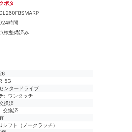
クボタ
GL260FBSMARP
924時間
点検整備済み
26
R-5G
センタードライブ
チ
ワンタッチ
交換済
交換済
有
Uシフト（ノークラッチ）