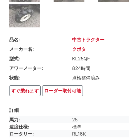
品名
中古トラクター
メーカー名
クボタ
型式
KL25QF
アワーメーター
824時間
状態
点検整備済み
すぐ乗れます
ローダー取付可能
詳細
馬力
25
速度仕様
標準
ロータリー
RL16K