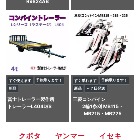
R9824AB
予約承ります！
予約承ります！
すぐ使えます
すぐ乗れます
新品
新品
～７日発送
冨士トレーラー製作所
三菱
コンバイン
トレーラー
L404D/S
2輪1条刈 MB115・
MB215・MB225
クボタ
ヤンマー
イセキ