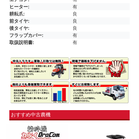
ヒーター
有
耕耘爪
良
前タイヤ
良
後タイヤ
良
フラップカバー
有
取扱説明書
有
おすすめ中古農機