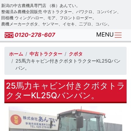
Skip
新潟の中古農機具専門店 （株）あんてい。
to
整備済み農機全国販売 中古トラクター、パワクロ、コンバイン、
main
田植機 ウィングハロー、モア、フロントローダー。
農機メーカークボタ、ヤンマー、イセキ、二プロ、コバシ。
content
MENU
0120-278-607
ホーム
中古トラクター
クボタ
25馬力キャビン付きクボタトラクターKL25Qバン
バン。
25馬力キャビン付きクボタトラ
クターKL25Qバンバン。