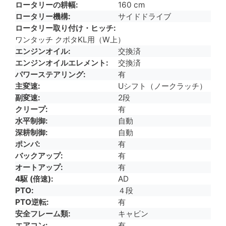
ロータリーの耕幅
160 cm
ロータリー機構
サイドドライブ
ロータリー取り付け・ヒッチ
ワンタッチ クボタKL用（W上）
エンジンオイル
交換済
エンジンオイルエレメント
交換済
パワーステアリング
有
主変速
Uシフト（ノークラッチ）
副変速
2段
クリープ
有
水平制御
自動
深耕制御
自動
ポンパ
有
バックアップ
有
オートアップ
有
4駆 (倍速)
AD
PTO
４段
PTO逆転
有
安全フレーム類
キャビン
エアコン
有