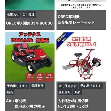
当日発送
在庫あり
OREC
草刈機
落葉収集レーキセット
OREC
草刈機
0334-80030
保証有り
予約承ります！
予約承ります！
すぐ使えます
新品
保証有り
新品
Atex
草刈機
大竹製作所
溝切機
乗用草刈機 刈馬王
NL-1 JS型・JK型