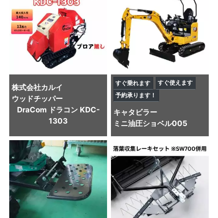
すぐ使えます
すぐ乗れます
株式会社カルイ
予約承ります！
ウッドチッパー
DraCom ドラコン KDC-
キャタビラー
1303
ミニ油圧ショベル
005