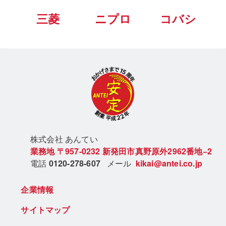
三菱
ニプロ
コバシ
株式会社 あん
てい
業務地
〒957-0232
新発田市真野原外2962番地−2
電話
0120-278-607
メール
kikai@antei.co.jp
企業情報
サイトマップ