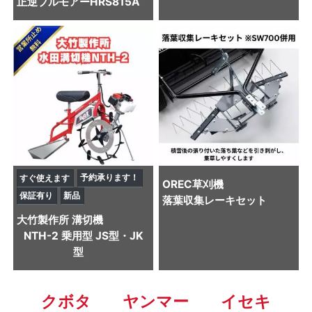
正逆ブルモアーHRS815A
予約承ります！
すぐ使えます
OREC
草刈機
保証有り
新品
落葉収集レーキセット
大竹製作所
溝切機
NTH-2 乗用型 JS型・JK
型
クボタ
ヤンマー
イセキ