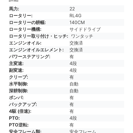
馬力
22
ロータリー
RL4G
ロータリーの耕幅
140CM
ロータリー機構
サイドドライブ
ロータリー取り付け・ヒッチ
ワンタッチ
エンジンオイル
交換済
エンジンオイルエレメント
交換済
パワーステアリング
有
主変速
4段
副変速
4段
クリープ
有
水平制御
自動
深耕制御
自動
ポンパ
有
バックアップ
有
4駆 (倍速)
有
PTO
4段
PTO逆転
有
安全フレーム類
安全フレーム