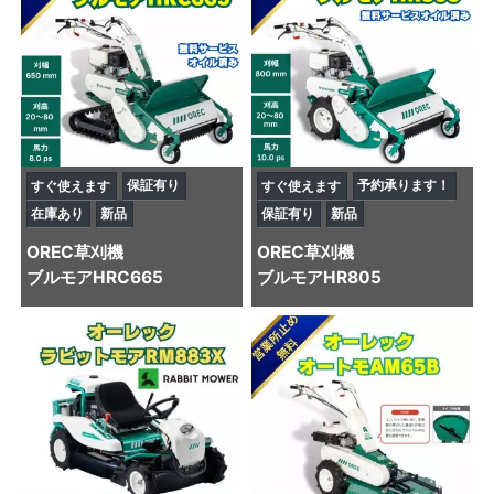
保証有り
予約承ります！
すぐ使えます
すぐ使えます
在庫あり
新品
保証有り
新品
OREC
草刈機
OREC
草刈機
ブルモアHRC665
ブルモアHR805