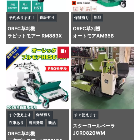
保証有り
新品
予約承ります！
保証有り
OREC
草刈機
OREC
草刈機
ラビットモアー RM883X
オートモアAM65B
保証有り
すぐ使えます
すぐ使えます
在庫あり
当日発送
新品
スター
ロールベーラ
JCR0820WM
OREC
草刈機