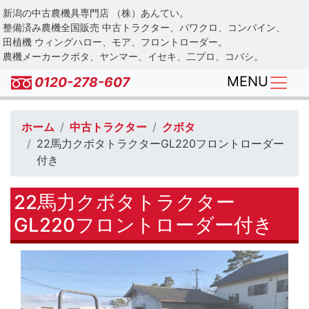
Skip
新潟の中古農機具専門店 （株）あんてい。
to
整備済み農機全国販売 中古トラクター、パワクロ、コンバイン、
main
田植機 ウィングハロー、モア、フロントローダー。
農機メーカークボタ、ヤンマー、イセキ、二プロ、コバシ。
content
MENU
0120-278-607
ホーム
中古トラクター
クボタ
22馬力クボタトラクターGL220フロントローダー
付き
22馬力クボタトラクター
GL220フロントローダー付き