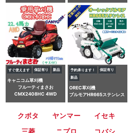
保証有り
新品
保証有り
すぐ使えます
予約承ります！
新品
キャニコム
草刈機
フルーティまさお
OREC
草刈機
CMX2408HC 4WD
ブルモアHR665ステンレス
クボタ
ヤンマー
イセキ
三菱
ニプロ
コバシ