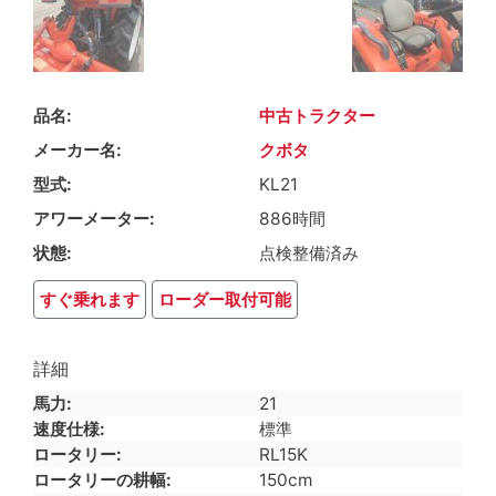
品名
中古トラクター
メーカー名
クボタ
型式
KL21
アワーメーター
886時間
状態
点検整備済み
すぐ乗れます
ローダー取付可能
詳細
馬力
21
速度仕様
標準
ロータリー
RL15K
ロータリーの耕幅
150cm