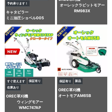
予約承ります！
オーレックラビットモアー
RM983X
キャタビラー
ミニ油圧ショベル
005
保証有り
新品
すぐ使えます
保証有り
在庫あり
OREC
草刈機
オートモアAM65B
OREC
草刈機
ウィングモアー
WMC747AP