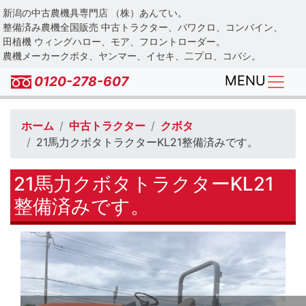
Skip
新潟の中古農機具専門店 （株）あんてい。
to
整備済み農機全国販売 中古トラクター、パワクロ、コンバイン、
main
田植機 ウィングハロー、モア、フロントローダー。
農機メーカークボタ、ヤンマー、イセキ、二プロ、コバシ。
content
MENU
0120-278-607
ホーム
中古トラクター
クボタ
21馬力クボタトラクターKL21整備済みです。
21馬力クボタトラクターKL21
整備済みです。