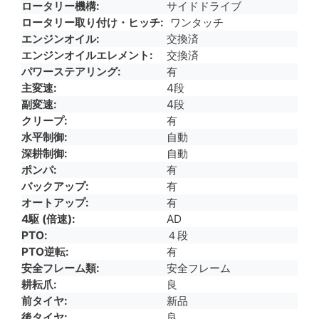
ロータリー機構
サイドドライブ
ロータリー取り付け・ヒッチ
ワンタッチ
エンジンオイル
交換済
エンジンオイルエレメント
交換済
パワーステアリング
有
主変速
4段
副変速
4段
クリープ
有
水平制御
自動
深耕制御
自動
ポンパ
有
バックアップ
有
オートアップ
有
4駆 (倍速)
AD
PTO
４段
PTO逆転
有
安全フレーム類
安全フレーム
耕耘爪
良
前タイヤ
新品
後タイヤ
良