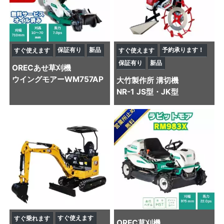
保証有り
新品
予約承ります！
すぐ使えます
すぐ使えます
保証有り
新品
OREC
あせ草刈機
ウイングモアーWM757AP
大竹製作所
溝切機
NR-1 JS型・JK型
すぐ使えます
すぐ乗れます
OREC
草刈機