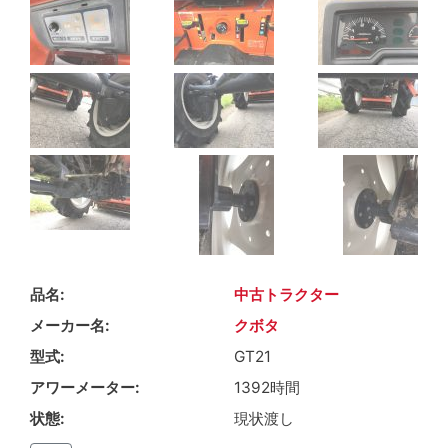
品名
中古トラクター
メーカー名
クボタ
型式
GT21
アワーメーター
1392時間
状態
現状渡し