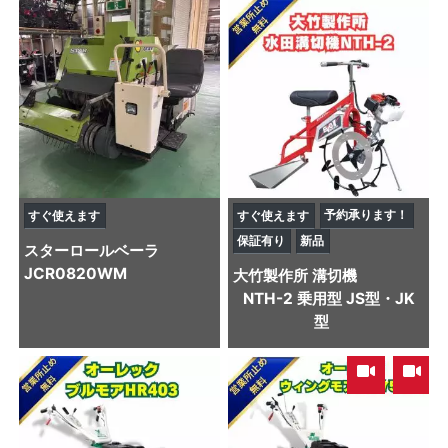
予約承ります！
すぐ使えます
すぐ使えます
保証有り
新品
スター
ロールベーラ
JCR0820WM
大竹製作所
溝切機
NTH-2 乗用型 JS型・JK
型
,