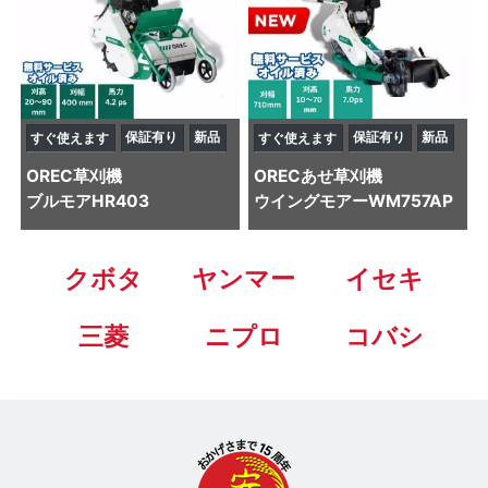
保証有り
新品
保証有り
新品
すぐ使えます
すぐ使えます
OREC
草刈機
OREC
あせ草刈機
ブルモアHR403
ウイングモアーWM757AP
クボタ
ヤンマー
イセキ
三菱
ニプロ
コバシ