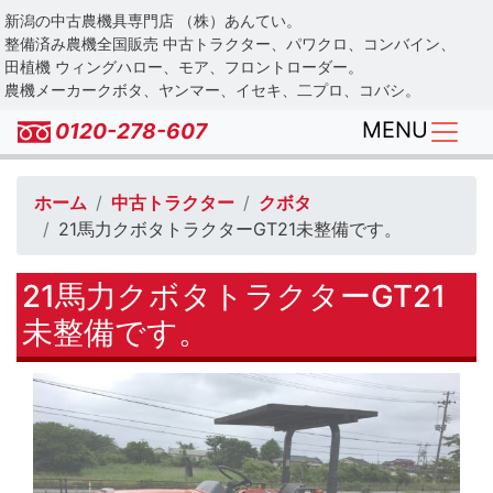
Skip
新潟の中古農機具専門店 （株）あんてい。
to
整備済み農機全国販売 中古トラクター、パワクロ、コンバイン、
main
田植機 ウィングハロー、モア、フロントローダー。
農機メーカークボタ、ヤンマー、イセキ、二プロ、コバシ。
content
MENU
0120-278-607
ホーム
中古トラクター
クボタ
21馬力クボタトラクターGT21未整備です。
21馬力クボタトラクターGT21
未整備です。