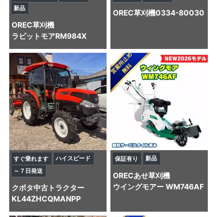
新品
OREC
草刈機
0334-80030
OREC
草刈機
ラビットモアRM984X
ハイスピード
新品
すぐ乗れます
保証有り
～７日発送
OREC
あせ草刈機
ウイングモアー WM746AF
クボタ
中古トラクター
KL44ZHCQMANPP