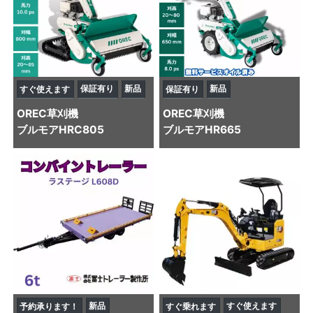
保証有り
新品
新品
すぐ使えます
保証有り
OREC
草刈機
OREC
草刈機
ブルモアHRC805
ブルモアHR665
新品
すぐ使えます
予約承ります！
すぐ乗れます