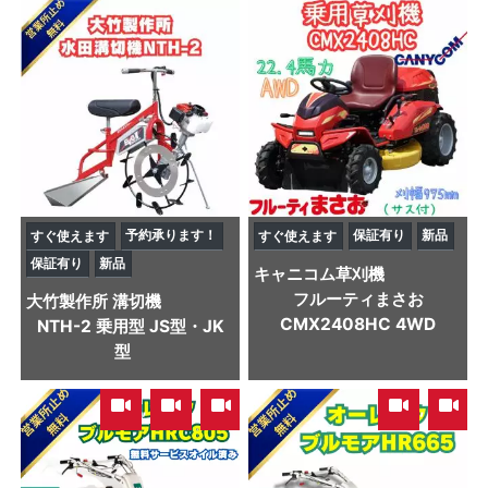
予約承ります！
保証有り
新品
すぐ使えます
すぐ使えます
保証有り
新品
キャニコム
草刈機
フルーティまさお
大竹製作所
溝切機
CMX2408HC 4WD
NTH-2 乗用型 JS型・JK
型
,
,
,