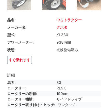
品名
中古トラクター
メーカー名
クボタ
型式
KL330
アワーメーター
938時間
状態
点検整備済み
すぐ乗れます
詳細
馬力
33
ロータリー
RL9K
ロータリーの耕幅
190cm
ロータリー機構
サイドドライブ
ロータリー取り付け・ヒッチ
ワンタッチ