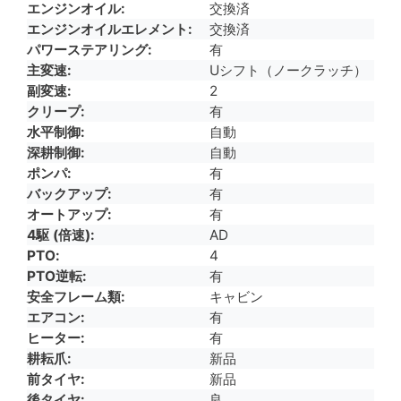
エンジンオイル
交換済
エンジンオイルエレメント
交換済
パワーステアリング
有
主変速
Uシフト（ノークラッチ）
副変速
2
クリープ
有
水平制御
自動
深耕制御
自動
ポンパ
有
バックアップ
有
オートアップ
有
4駆 (倍速)
AD
PTO
4
PTO逆転
有
安全フレーム類
キャビン
エアコン
有
ヒーター
有
耕耘爪
新品
前タイヤ
新品
後タイヤ
良