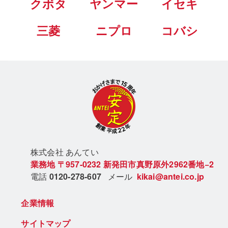
クボタ
ヤンマー
イセキ
三菱
ニプロ
コバシ
株式会社 あん
てい
業務地
〒957-0232
新発田市真野原外2962番地−2
電話
0120-278-607
メール
kikai@antei.co.jp
企業情報
サイトマップ