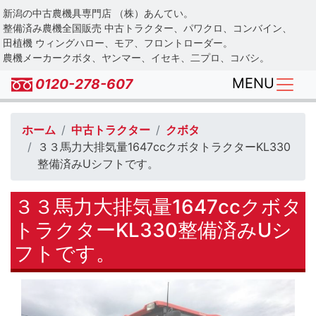
Skip
新潟の中古農機具専門店 （株）あんてい。
to
整備済み農機全国販売 中古トラクター、パワクロ、コンバイン、
main
田植機 ウィングハロー、モア、フロントローダー。
農機メーカークボタ、ヤンマー、イセキ、二プロ、コバシ。
content
MENU
0120-278-607
ホーム
中古トラクター
クボタ
３３馬力大排気量1647ccクボタトラクターKL330
整備済みUシフトです。
３３馬力大排気量1647ccクボタ
トラクターKL330整備済みUシ
フトです。