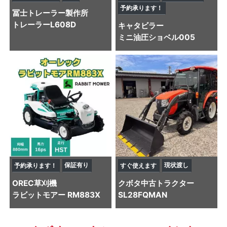
予約承ります！
冨士トレーラー製作所
トレーラー
L608D
キャタビラー
ミニ油圧ショベル
005
保証有り
現状渡し
予約承ります！
すぐ使えます
OREC
草刈機
クボタ
中古トラクター
ラビットモアー RM883X
SL28FQMAN