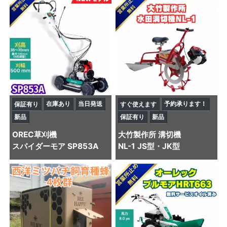
在庫あり
当日発送
予約承ります！
保証有り
すぐ使えます
新品
保証有り
新品
OREC
草刈機
大竹製作所
溝切機
スパイダーモア SP853A
NL-1 JS型・JK型