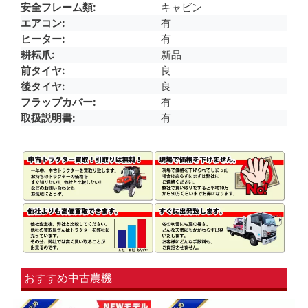
安全フレーム類
キャビン
エアコン
有
ヒーター
有
耕耘爪
新品
前タイヤ
良
後タイヤ
良
フラップカバー
有
取扱説明書
有
おすすめ中古農機