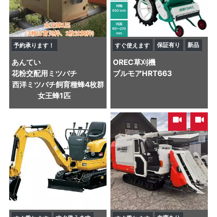
保証有り
新品
予約承ります！
すぐ使えます
あんてい
OREC
草刈機
花粉交配用ミツバチ
ブルモアHRT663
西洋ミツバチ飼育種蜂4枚群
女王蜂1匹
,