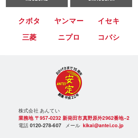
クボタ
ヤンマー
イセキ
三菱
ニプロ
コバシ
株式会社 あん
てい
業務地
〒957-0232
新発田市真野原外2962番地−2
電話
0120-278-607
メール
kikai@antei.co.jp