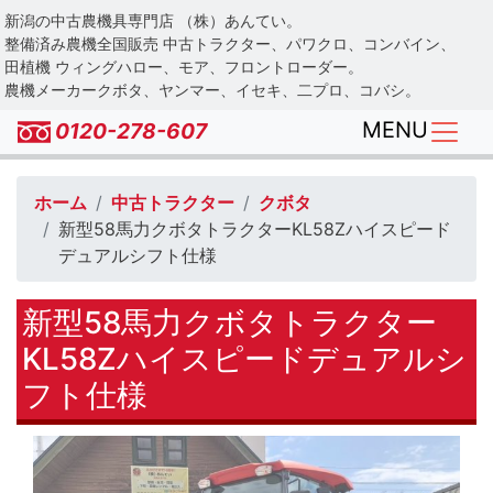
Skip
新潟の中古農機具専門店 （株）あんてい。
to
整備済み農機全国販売 中古トラクター、パワクロ、コンバイン、
main
田植機 ウィングハロー、モア、フロントローダー。
農機メーカークボタ、ヤンマー、イセキ、二プロ、コバシ。
content
MENU
0120-278-607
ホーム
中古トラクター
クボタ
新型58馬力クボタトラクターKL58Zハイスピード
デュアルシフト仕様
新型58馬力クボタトラクター
KL58Zハイスピードデュアルシ
フト仕様