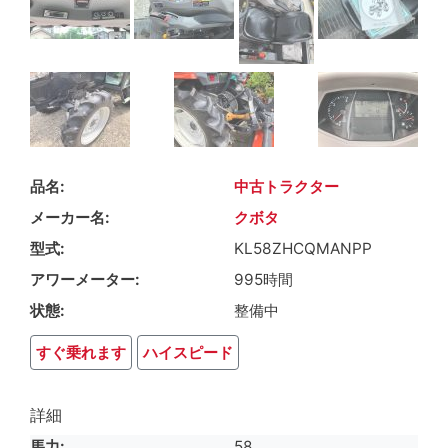
品名
中古トラクター
メーカー名
クボタ
型式
KL58ZHCQMANPP
アワーメーター
995時間
状態
整備中
すぐ乗れます
ハイスピード
詳細
馬力
58