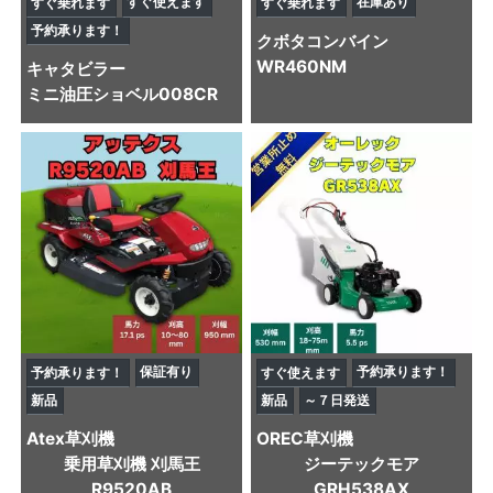
すぐ使えます
在庫あり
すぐ乗れます
すぐ乗れます
予約承ります！
クボタ
コンバイン
WR460NM
キャタビラー
ミニ油圧ショベル
008CR
保証有り
予約承ります！
予約承ります！
すぐ使えます
新品
新品
～７日発送
Atex
草刈機
OREC
草刈機
乗用草刈機 刈馬王
ジーテックモア
R9520AB
GRH538AX