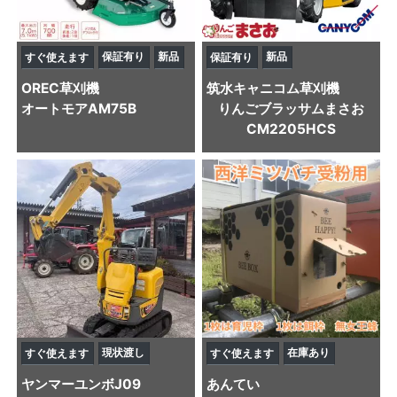
保証有り
新品
新品
すぐ使えます
保証有り
OREC
草刈機
筑水キャニコム
草刈機
オートモアAM75B
りんごブラッサムまさお
CM2205HCS
現状渡し
在庫あり
すぐ使えます
すぐ使えます
ヤンマー
ユンボ
J09
あんてい