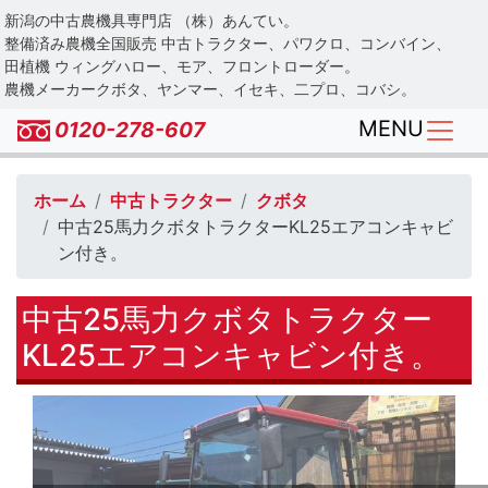
Skip
新潟の中古農機具専門店 （株）あんてい。
to
整備済み農機全国販売 中古トラクター、パワクロ、コンバイン、
main
田植機 ウィングハロー、モア、フロントローダー。
農機メーカークボタ、ヤンマー、イセキ、二プロ、コバシ。
content
MENU
0120-278-607
ホーム
中古トラクター
クボタ
中古25馬力クボタトラクターKL25エアコンキャビ
ン付き。
中古25馬力クボタトラクター
KL25エアコンキャビン付き。