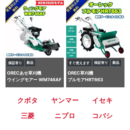
新品
保証有り
新品
保証有り
すぐ使えます
OREC
あせ草刈機
OREC
草刈機
ウイングモアー WM746AF
ブルモアHRT663
クボタ
ヤンマー
イセキ
三菱
ニプロ
コバシ