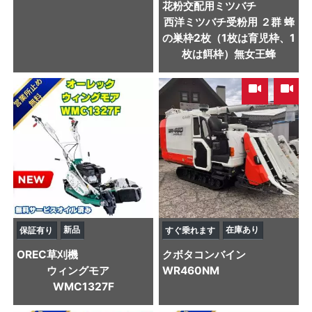
花粉交配用ミツバチ
西洋ミツバチ受粉用 ２群 蜂
の巣枠2枚（1枚は育児枠、1
枚は餌枠）無女王蜂
,
新品
在庫あり
保証有り
すぐ乗れます
OREC
草刈機
クボタ
コンバイン
ウィングモア
WR460NM
WMC1327F