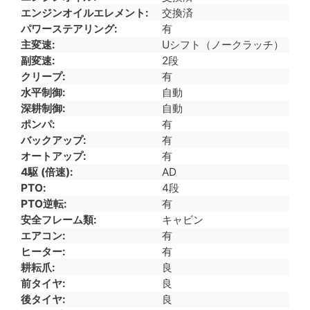
エンジンオイルエレメント
交換済
パワーステアリング
有
主変速
Uシフト（ノークラッチ）
副変速
2段
クリープ
有
水平制御
自動
深耕制御
自動
ポンパ
有
バックアップ
有
オートアップ
有
4駆 (倍速)
AD
PTO
4段
PTO逆転
有
安全フレーム類
キャビン
エアコン
有
ヒーター
有
耕耘爪
良
前タイヤ
良
後タイヤ
良