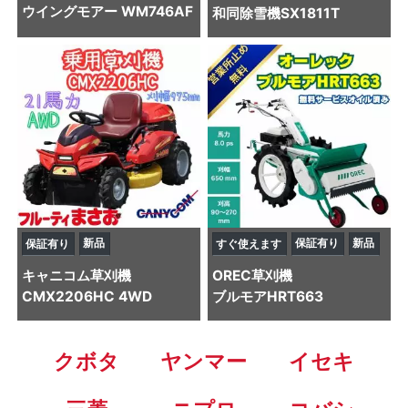
ウイングモアー WM746AF
和同
除雪機
SX1811T
新品
保証有り
新品
保証有り
すぐ使えます
キャニコム
草刈機
OREC
草刈機
CMX2206HC 4WD
ブルモアHRT663
クボタ
ヤンマー
イセキ