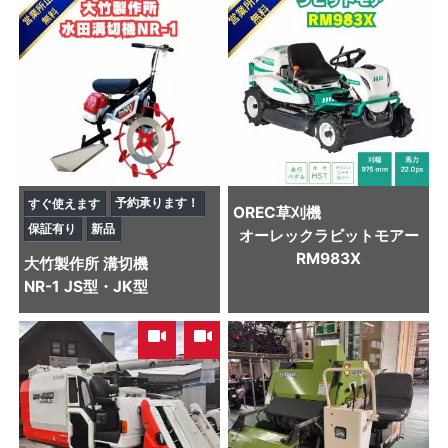
予約承ります！
すぐ使えます
OREC
草刈機
保証有り
新品
オーレックラビットモアー
RM983X
大竹製作所
溝切機
NR-1 JS型・JK型
,