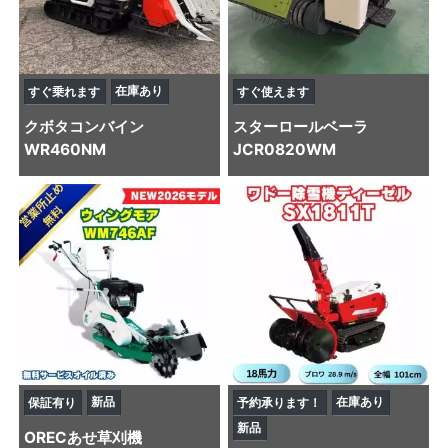
在庫あり
すぐ乗れます
すぐ使えます
クボタ
コンバイン
スター
ロールベーラ
WR460NM
JCR0820WM
新品
在庫あり
保証有り
予約承ります！
新品
OREC
あせ草刈機