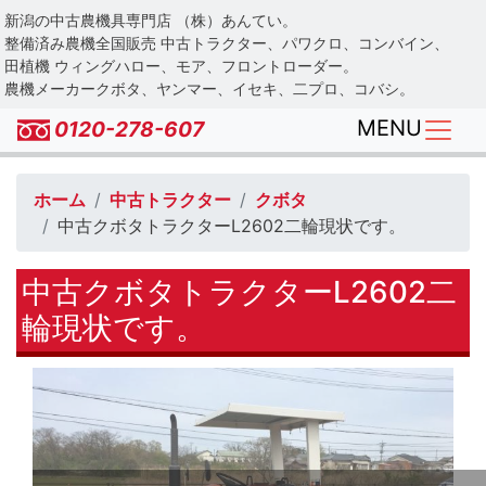
Skip
新潟の中古農機具専門店 （株）あんてい。
to
整備済み農機全国販売 中古トラクター、パワクロ、コンバイン、
main
田植機 ウィングハロー、モア、フロントローダー。
農機メーカークボタ、ヤンマー、イセキ、二プロ、コバシ。
content
MENU
0120-278-607
ホーム
中古トラクター
クボタ
中古クボタトラクターL2602二輪現状です。
中古クボタトラクターL2602二
輪現状です。