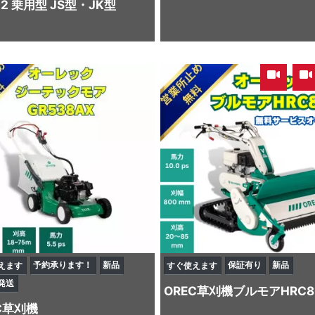
-2 乗用型 JS型・JK型
,
予約承ります！
新品
保証有り
新品
えます
すぐ使えます
発送
OREC
草刈機
ブルモアHRC8
C
草刈機