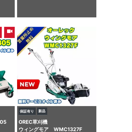
,
新品
保証有り
05
OREC
草刈機
ウィングモア WMC1327F