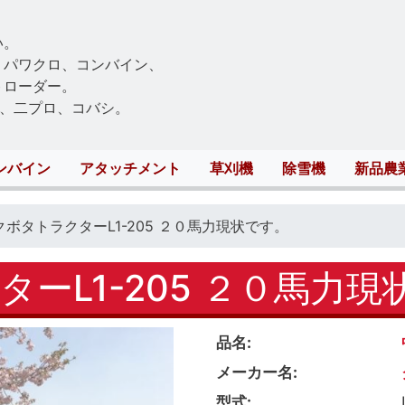
Skip
to
い。
main
、パワクロ、コンバイン、
content
トローダー。
、二プロ、コバシ。
ンバイン
アタッチメント
草刈機
除雪機
新品農
クボタトラクターL1-205 ２０馬力現状です。
ーL1-205 ２０馬力現
品名
メーカー名
型式