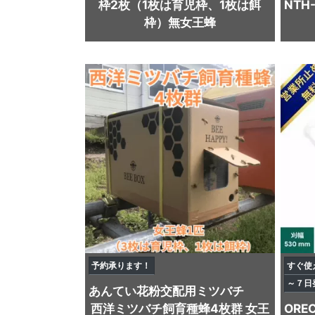
枠2枚（1枚は育児枠、1枚は餌
NTH
枠）無女王蜂
予約承ります！
すぐ使
～７日
あんてい
花粉交配用ミツバチ
西洋ミツバチ飼育種蜂4枚群 女王
ORE