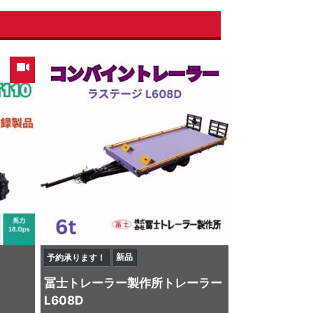
新品
予約承ります！
冨士トレーラー製作所
トレーラー
L608D