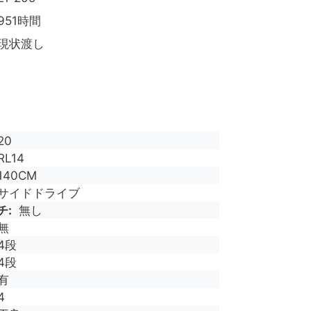
951時間
現状渡し
20
RL14
140CM
サイドドライブ
チ
無し
無
4段
4段
有
4