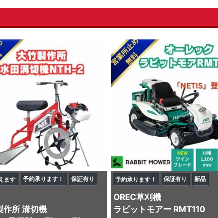
予約承ります！
保証有り
保証有り
新品
えます
予約承ります！
OREC
草刈機
製作所
溝切機
ラビットモアー RMT110