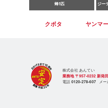
蜂1匹
ジーテ
クボタ
ヤンマ
株式会社 あん
てい
業務地
〒957-0232
新発田
電話
0120-278-607
メ