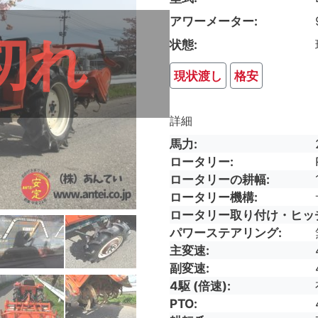
アワーメーター
切れ
状態
現状渡し
格安
詳細
馬力
ロータリー
ロータリーの耕幅
ロータリー機構
ロータリー取り付け・ヒッ
パワーステアリング
主変速
副変速
4駆 (倍速)
PTO