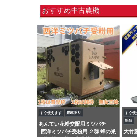
おすすめ中古農機
在庫あり
すぐ使えます
すぐ使
新品
あんてい
花粉交配用ミツバチ
西洋ミツバチ受粉用 ２群 蜂の巣
大竹