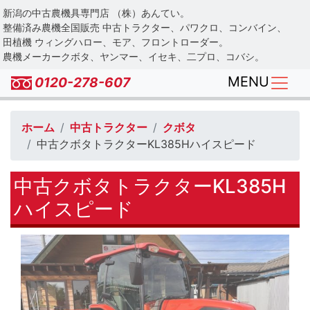
Skip
新潟の中古農機具専門店 （株）あんてい。
to
整備済み農機全国販売 中古トラクター、パワクロ、コンバイン、
main
田植機 ウィングハロー、モア、フロントローダー。
農機メーカークボタ、ヤンマー、イセキ、二プロ、コバシ。
content
MENU
0120-278-607
ホーム
中古トラクター
クボタ
中古クボタトラクターKL385Hハイスピード
中古クボタトラクターKL385H
ハイスピード