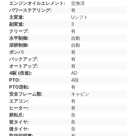
エンジンオイルエレメント
交換済
パワーステアリング
有
主変速
Uシフト
副変速
3
クリープ
有
水平制御
自動
深耕制御
自動
ポンパ
有
バックアップ
有
オートアップ
有
4駆 (倍速)
AD
PTO
4段
PTO逆転
有
安全フレーム類
キャビン
エアコン
有
ヒーター
有
耕耘爪
良
前タイヤ
良
後タイヤ
良
取扱説明書
有