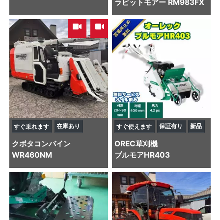
ラビットモアー RM983FX
,
在庫あり
保証有り
新品
すぐ乗れます
すぐ使えます
クボタ
コンバイン
OREC
草刈機
WR460NM
ブルモアHR403