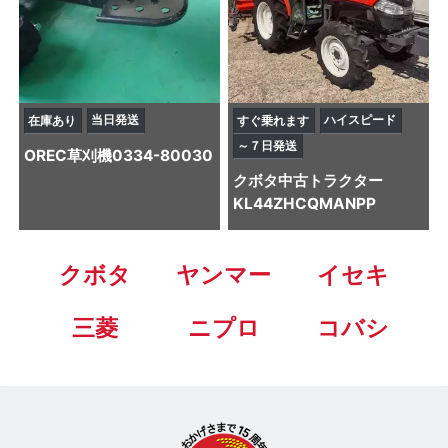
当日発送
ハイスピード
在庫あり
すぐ乗れます
～７日発送
OREC
草刈機
0334-80030
クボタ
中古トラクター
KL44ZHCQMANPP
クボタ
ヤンマー
イセキ
三菱
ニプロ
コバシ