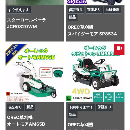
在庫あり
当日発送
すぐ使えます
保証有り
新品
スター
ロールベーラ
JCR0820WM
OREC
草刈機
スパイダーモア SP853A
新品
保証有り
保証有り
予約承ります！
新品
OREC
草刈機
オートモアAM65B
OREC
草刈機