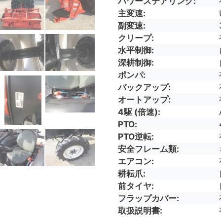
パワーステアリング
主変速
副変速
クリープ
水平制御
深耕制御
ポンパ
バックアップ
オートアップ
4駆 (倍速)
PTO
PTO逆転
安全フレーム類
エアコン
耕耘爪
前タイヤ
フラップカバー
取扱説明書