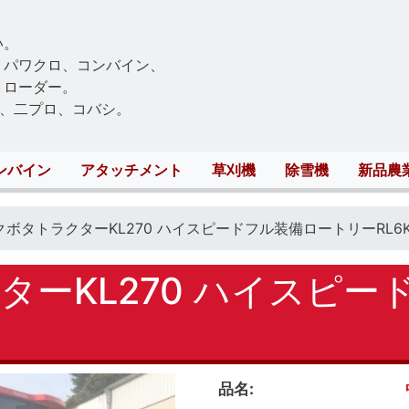
Skip
to
い。
main
、パワクロ、コンバイン、
content
トローダー。
、二プロ、コバシ。
ンバイン
アタッチメント
草刈機
除雪機
新品農
クボタトラクターKL270 ハイスピードフル装備ロートリーRL6
ターKL270 ハイスピー
品名