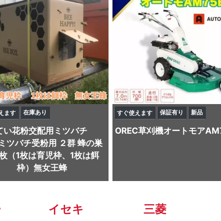
在庫あり
保証有り
新品
えます
すぐ使えます
てい
花粉交配用ミツバチ
OREC
草刈機
オートモアAM7
ミツバチ受粉用 ２群 蜂の巣
2枚（1枚は育児枠、1枚は餌
枠）無女王蜂
ー
イセキ
三菱