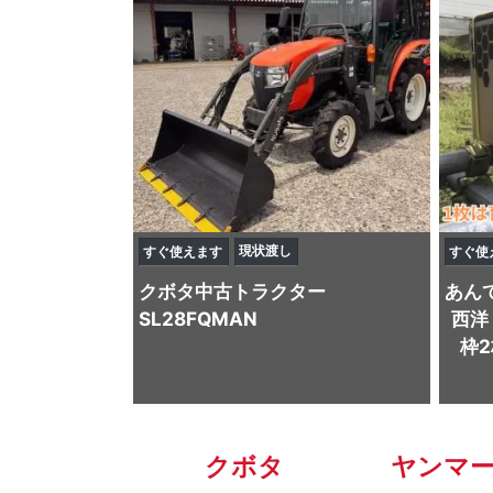
現状渡し
すぐ使えます
すぐ使
クボタ
中古トラクター
あん
SL28FQMAN
西洋
枠
クボタ
ヤンマ