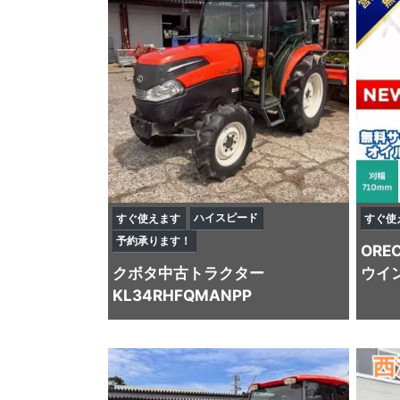
ハイスピード
すぐ使えます
すぐ使
予約承ります！
ORE
クボタ
中古トラクター
ウイン
KL34RHFQMANPP