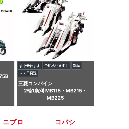
予約承ります！
新品
すぐ乗れます
～７日発送
5B
三菱
コンバイン
2輪1条刈 MB115・MB215・
MB225
ニプロ
コバシ