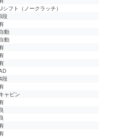
有
Uシフト（ノークラッチ）
3段
有
自動
自動
有
有
有
AD
4段
有
キャビン
有
良
良
有
有