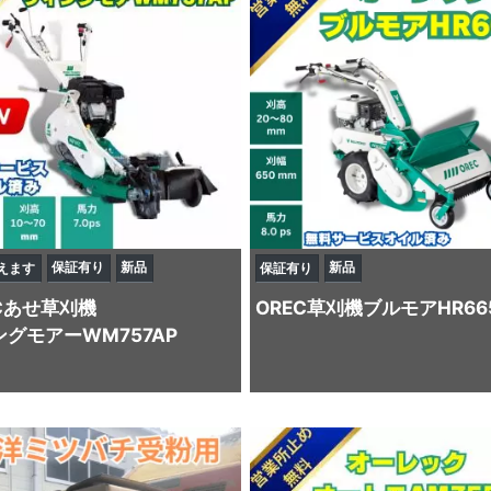
保証有り
新品
新品
えます
保証有り
C
あせ草刈機
OREC
草刈機
ブルモアHR66
グモアーWM757AP