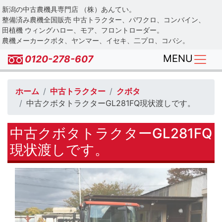
Skip
新潟の中古農機具専門店 （株）あんてい。
to
整備済み農機全国販売 中古トラクター、パワクロ、コンバイン、
main
田植機 ウィングハロー、モア、フロントローダー。
農機メーカークボタ、ヤンマー、イセキ、二プロ、コバシ。
content
MENU
0120-278-607
ホーム
中古トラクター
クボタ
中古クボタトラクターGL281FQ現状渡しです。
中古クボタトラクターGL281FQ
現状渡しです。