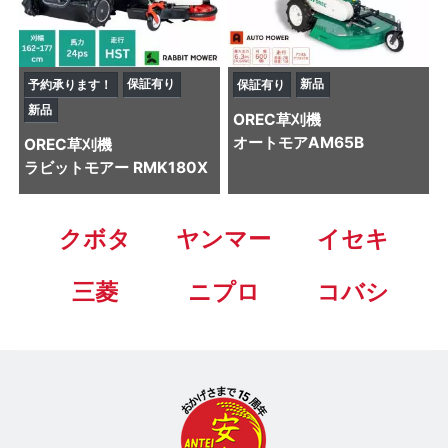
保証有り
新品
予約承ります！
保証有り
新品
OREC
草刈機
オートモアAM65B
OREC
草刈機
ラビットモアー RMK180X
クボタ
ヤンマー
イセキ
三菱
ニプロ
コバシ