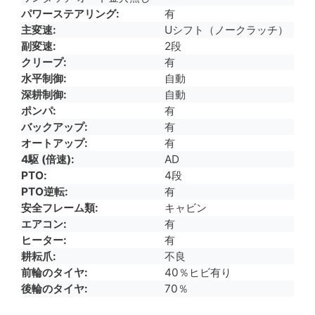
パワーステアリング
有
主変速
Uシフト（ノークラッチ）
副変速
2段
クリープ
有
水平制御
自動
深耕制御
自動
ポンパ
有
バックアップ
有
オートアップ
有
4駆 (倍速)
AD
PTO
4段
PTO逆転
有
安全フレーム類
キャビン
エアコン
有
ヒーター
有
耕耘爪
不良
前輪のタイヤ
40％ヒビ有り
後輪のタイヤ
70％