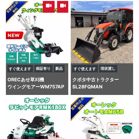
,
保証有り
新品
現状渡し
すぐ使えます
すぐ使えます
OREC
あせ草刈機
クボタ
中古トラクター
ウイングモアーWM757AP
SL28FQMAN