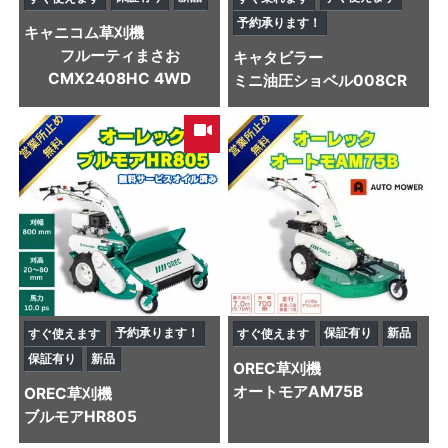
予約承ります！
キャニコム
草刈機
フルーティまさお
キャタビラー
CMX2408HC 4WD
ミニ油圧ショベル
008CR
予約承ります！
保証有り
新品
すぐ使えます
すぐ使えます
保証有り
新品
OREC
草刈機
オートモアAM75B
OREC
草刈機
ブルモアHR805