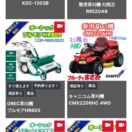
KDC-1303B
乗用草刈機 刈馬王
R9520AB
予約承ります！
新品
すぐ使えます
保証有り
保証有り
新品
キャニコム
草刈機
CMX2206HC 4WD
OREC
草刈機
ブルモアHR805
,