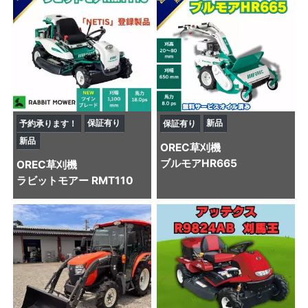
保証有り
新品
予約承ります！
保証有り
新品
OREC
草刈機
ブルモアHR665
OREC
草刈機
ラビットモアー RMT110