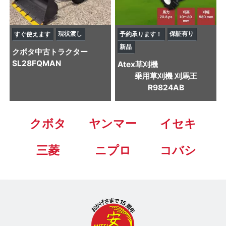
現状渡し
保証有り
すぐ使えます
予約承ります！
新品
クボタ
中古トラクター
SL28FQMAN
Atex
草刈機
乗用草刈機 刈馬王
R9824AB
クボタ
ヤンマー
イセキ
三菱
ニプロ
コバシ