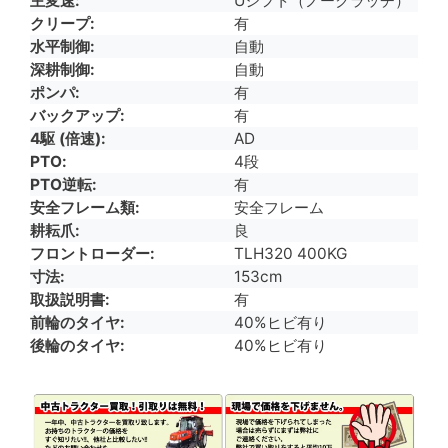
主変速
Uシフト（ノークラッチ）
クリープ
有
水平制御
自動
深耕制御
自動
ポンパ
有
バックアップ
有
4駆 (倍速)
AD
PTO
4段
PTO逆転
有
安全フレーム類
安全フレーム
耕耘爪
良
フロントローダー
TLH320 400KG
寸法
153cm
取扱説明書
有
前輪のタイヤ
40%ヒビ有り
後輪のタイヤ
40%ヒビ有り