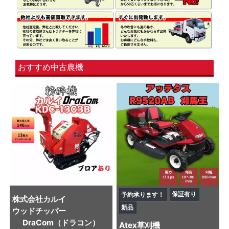
おすすめ中古農機
保証有り
予約承ります！
株式会社カルイ
新品
ウッドチッパー
DraCom（ドラコン）
Atex
草刈機