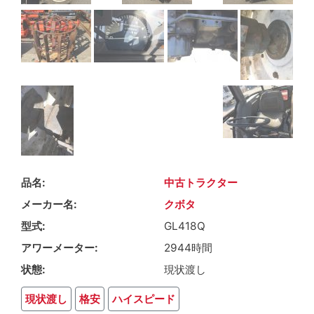
品名
中古トラクター
メーカー名
クボタ
型式
GL418Q
アワーメーター
2944時間
状態
現状渡し
現状渡し
格安
ハイスピード