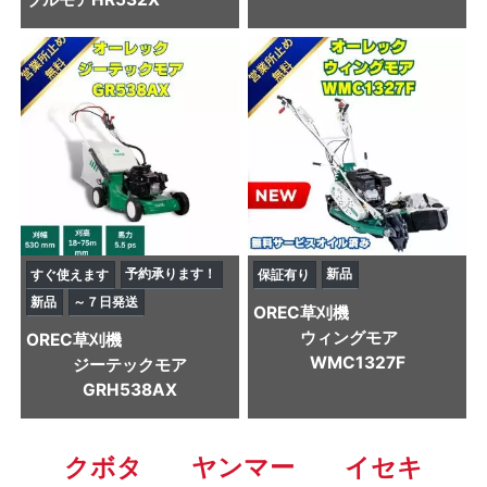
予約承ります！
新品
すぐ使えます
保証有り
新品
～７日発送
OREC
草刈機
ウィングモア
OREC
草刈機
WMC1327F
ジーテックモア
GRH538AX
クボタ
ヤンマー
イセキ