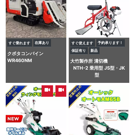
在庫あり
予約承ります！
すぐ乗れます
すぐ使えます
保証有り
新品
クボタ
コンバイン
WR460NM
大竹製作所
溝切機
NTH-2 乗用型 JS型・JK
型
,