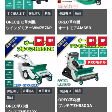
保証有り
新品
新品
すぐ使えます
保証有り
OREC
あせ草刈機
OREC
草刈機
ウイングモアーWM757AP
オートモアAM65B
,
,
在庫あり
当日発送
新品
保証有り
保証有り
新品
OREC
草刈機
ブルモアZHR800A
OREC
草刈機
ブルモアHR532X