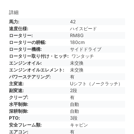
詳細
馬力
42
速度仕様
ハイスピード
ロータリー
RM8G
ロータリーの耕幅
180cm
ロータリー機構
サイドドライブ
ロータリー取り付け・ヒッチ
ワンタッチ
エンジンオイル
未交換
エンジンオイルエレメント
未交換
パワーステアリング
有
主変速
Uシフト（ノークラッチ）
副変速
2段
クリープ
有
水平制御
自動
深耕制御
自動
PTO
3段
安全フレーム類
キャビン
エアコン
有