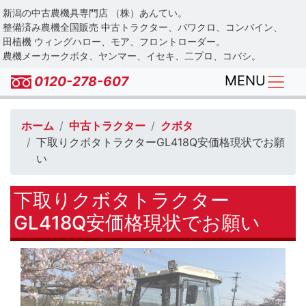
Skip
新潟の中古農機具専門店 （株）あんてい。
to
整備済み農機全国販売 中古トラクター、パワクロ、コンバイン、
main
田植機 ウィングハロー、モア、フロントローダー。
農機メーカークボタ、ヤンマー、イセキ、二プロ、コバシ。
content
MENU
0120-278-607
ホーム
中古トラクター
クボタ
下取りクボタトラクターGL418Q安価格現状でお願
い
下取りクボタトラクター
GL418Q安価格現状でお願い