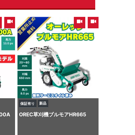
,
,
新品
保証有り
00A
OREC
草刈機
ブルモアHR665