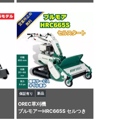
新品
保証有り
OREC
草刈機
ブルモアーHRC665S セルつき