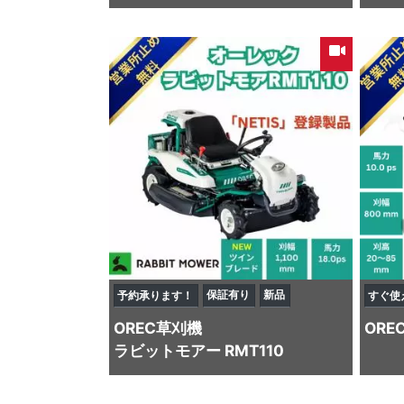
保証有り
新品
予約承ります！
すぐ使
OREC
草刈機
ORE
ラビットモアー RMT110