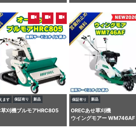
,
,
保証有り
新品
新品
えます
保証有り
C
草刈機
ブルモアHRC805
OREC
あせ草刈機
ウイングモアー WM746AF