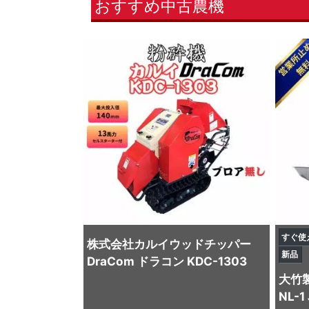
おすすめ中古農機
すぐ使
株式会社カルイ
ウッドチッパー
新品
DraCom ドラコン KDC-1303
大竹
NL-