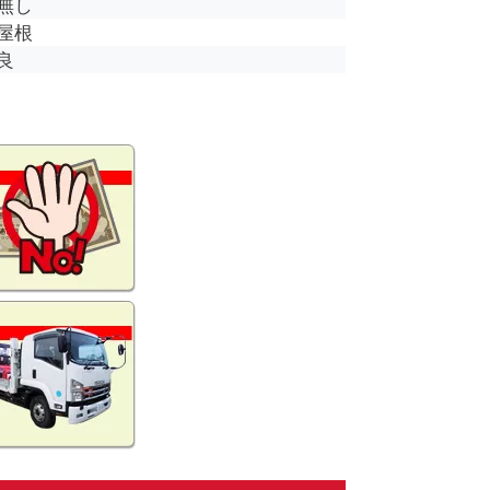
無し
屋根
良