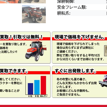
深耕制御
安全フレーム類
耕耘爪