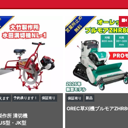
予約承ります！
保証有り
新品
えます
保証有り
OREC
草刈機
ブルモアZHR8
製作所
溝切機
1 JS型・JK型