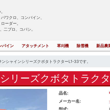
Skip
to
い。
main
、パワクロ、コンバイン、
content
トローダー。
、二プロ、コバシ。
ンバイン
アタッチメント
草刈機
除雪機
新品農
サンシャインシリーズクボタトラクターL1-33です。
シリーズクボタトラクター
品名
メーカー名
型式