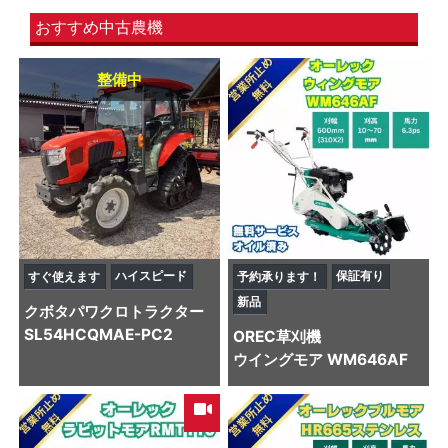
おすすめ中古農機
整備中
ハイスピード
保証有り
すぐ使えます
予約承ります！
新品
クボタ
パワクロトラクター
SL54HCQMAE-PC2
OREC
草刈機
ウイングモア WM646AF