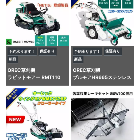
保証有り
保証有り
予約承ります！
予約承ります！
新品
新品
OREC
草刈機
OREC
草刈機
ラビットモアー RMT110
ブルモアHR665ステンレス