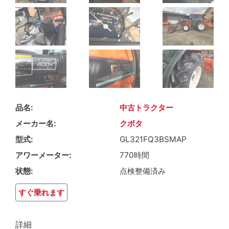
品名
中古トラクター
メーカー名
クボタ
型式
GL321FQ3BSMAP
アワーメーター
770時間
状態
点検整備済み
すぐ乗れます
詳細