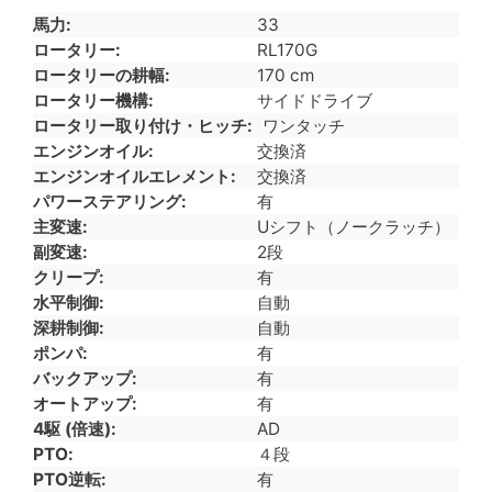
馬力
33
ロータリー
RL170G
ロータリーの耕幅
170 cm
ロータリー機構
サイドドライブ
ロータリー取り付け・ヒッチ
ワンタッチ
エンジンオイル
交換済
エンジンオイルエレメント
交換済
パワーステアリング
有
主変速
Uシフト（ノークラッチ）
副変速
2段
クリープ
有
水平制御
自動
深耕制御
自動
ポンパ
有
バックアップ
有
オートアップ
有
4駆 (倍速)
AD
PTO
４段
PTO逆転
有