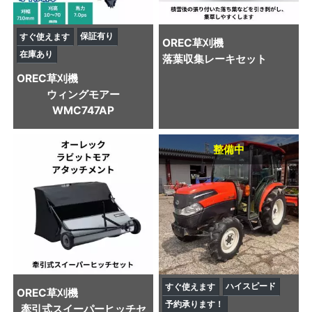
保証有り
すぐ使えます
OREC
草刈機
在庫あり
落葉収集レーキセット
OREC
草刈機
ウィングモアー
WMC747AP
整備中
ハイスピード
すぐ使えます
OREC
草刈機
予約承ります！
牽引式スイーパーヒッチセ