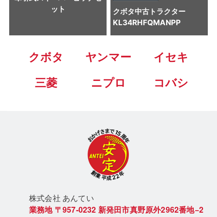
ット
クボタ
中古トラクター
KL34RHFQMANPP
クボタ
ヤンマー
イセキ
三菱
ニプロ
コバシ
株式会社 あん
てい
業務地
〒957-0232
新発田市真野原外2962番地−2