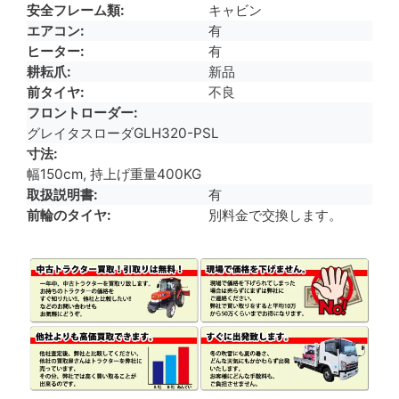
安全フレーム類
キャビン
エアコン
有
ヒーター
有
耕耘爪
新品
前タイヤ
不良
フロントローダー
グレイタスローダGLH320-PSL
寸法
幅150cm, 持上げ重量400KG
取扱説明書
有
前輪のタイヤ
別料金で交換します。