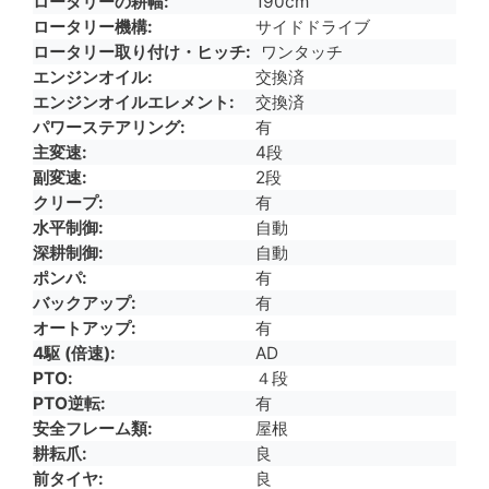
ロータリーの耕幅
190cm
ロータリー機構
サイドドライブ
ロータリー取り付け・ヒッチ
ワンタッチ
エンジンオイル
交換済
エンジンオイルエレメント
交換済
パワーステアリング
有
主変速
4段
副変速
2段
クリープ
有
水平制御
自動
深耕制御
自動
ポンパ
有
バックアップ
有
オートアップ
有
4駆 (倍速)
AD
PTO
４段
PTO逆転
有
安全フレーム類
屋根
耕耘爪
良
前タイヤ
良