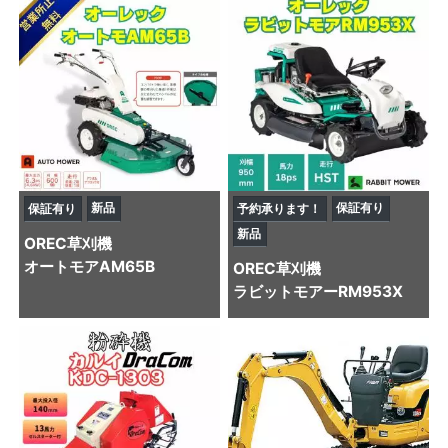
新品
保証有り
保証有り
予約承ります！
新品
OREC
草刈機
オートモアAM65B
OREC
草刈機
ラビットモアーRM953X