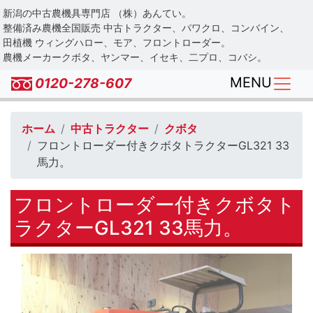
Skip
新潟の中古農機具専門店 （株）あんてい。
to
整備済み農機全国販売 中古トラクター、パワクロ、コンバイン、
main
田植機 ウィングハロー、モア、フロントローダー。
農機メーカークボタ、ヤンマー、イセキ、二プロ、コバシ。
content
MENU
0120-278-607
ホーム
中古トラクター
クボタ
フロントローダー付きクボタトラクターGL321 33
馬力。
フロントローダー付きクボタト
ラクターGL321 33馬力。