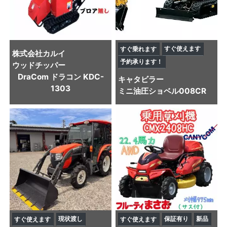
すぐ使えます
すぐ乗れます
株式会社カルイ
予約承ります！
ウッドチッパー
DraCom ドラコン KDC-
キャタビラー
1303
ミニ油圧ショベル
008CR
現状渡し
保証有り
新品
すぐ使えます
すぐ使えます