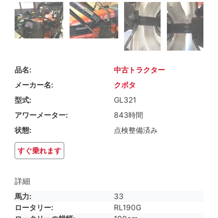
品名
中古トラクター
メーカー名
クボタ
型式
GL321
アワーメーター
843時間
状態
点検整備済み
すぐ乗れます
詳細
馬力
33
ロータリー
RL190G