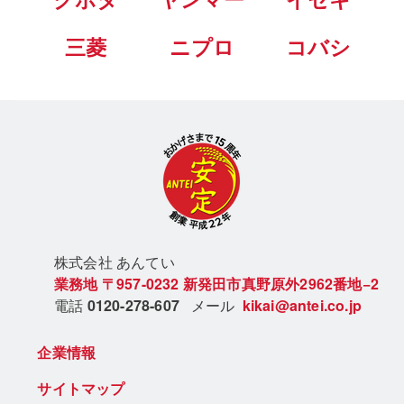
クボタ
ヤンマー
イセキ
三菱
ニプロ
コバシ
株式会社 あん
てい
業務地
〒957-0232
新発田市真野原外2962番地−2
電話
0120-278-607
メール
kikai@antei.co.jp
企業情報
サイトマップ