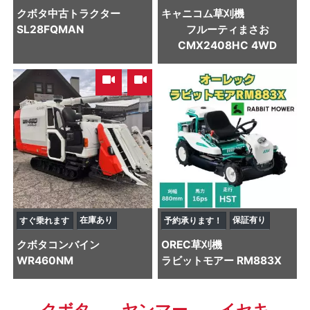
クボタ
中古トラクター
キャニコム
草刈機
SL28FQMAN
フルーティまさお
CMX2408HC 4WD
,
在庫あり
保証有り
すぐ乗れます
予約承ります！
クボタ
コンバイン
OREC
草刈機
WR460NM
ラビットモアー RM883X