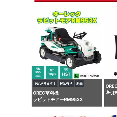
保証有り
新品
予約承ります！
ORE
牽引
OREC
草刈機
ラビットモアーRM953X