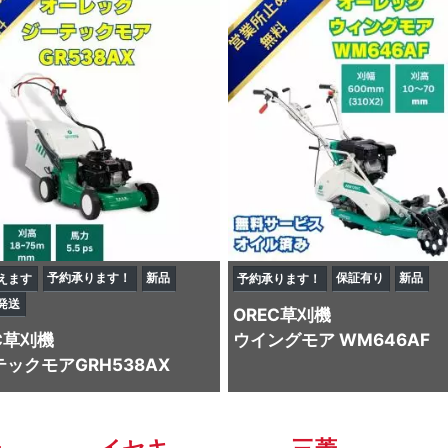
予約承ります！
新品
保証有り
新品
えます
予約承ります！
発送
OREC
草刈機
C
草刈機
ウイングモア WM646AF
ックモアGRH538AX