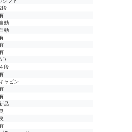
Uシフト
2段
有
自動
自動
有
有
有
AD
４段
有
キャビン
有
有
新品
良
良
有