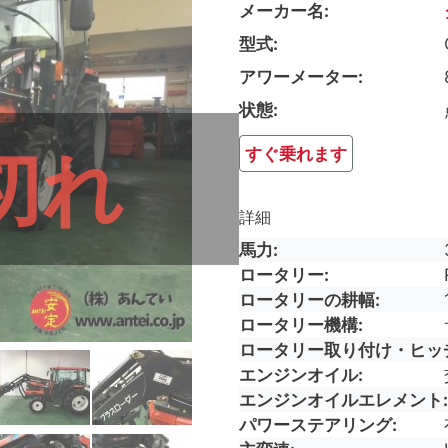
メーカー名
型式
アワーメーター
状態
切れ
すぐ乗れます
詳細
馬力
ロータリー
ロータリーの耕幅
ロータリー機構
ロータリー取り付け・ヒッ
エンジンオイル
エンジンオイルエレメント
パワーステアリング