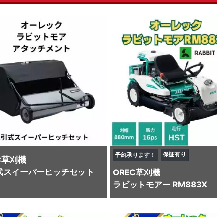
保証有り
予約承ります！
C
草刈機
式スイーパーヒッチセット
OREC
草刈機
ラビットモアー RM883X