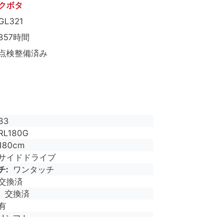
クボタ
GL321
857時間
点検整備済み
33
RL180G
180cm
サイドドライブ
チ
ワンタッチ
交換済
交換済
有