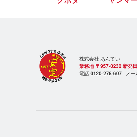
クボタ
ヤンマ
株式会社 あん
てい
業務地
〒957-0232
新発田
電話
0120-278-607
メ