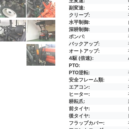
主変速
副変速
クリープ
水平制御
深耕制御
ポンパ
バックアップ
オートアップ
4駆 (倍速)
PTO
PTO逆転
安全フレーム類
エアコン
ヒーター
耕耘爪
前タイヤ
後タイヤ
フラップカバー