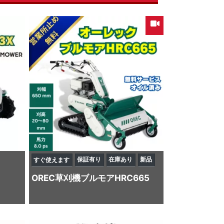
保証有り
在庫あり
新品
すぐ使えます
OREC
草刈機
ブルモアHRC665