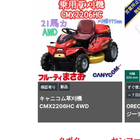
新品
保証有り
すぐ使
～７日
キャニコム
草刈機
CMX2206HC 4WD
ORE
ジーテ