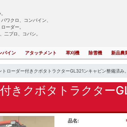
Skip
to
い。
main
、パワクロ、コンバイン、
content
トローダー。
、二プロ、コバシ。
ンバイン
アタッチメント
草刈機
除雪機
新品農
ントローダー付きクボタトラクターGL321ンキャビン整備済み
付きクボタトラクターGL
品名