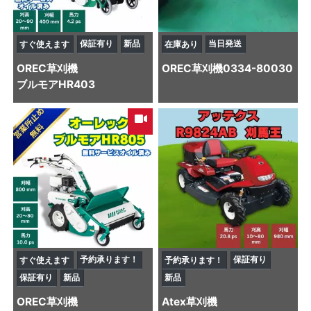
保証有り
新品
当日発送
すぐ使えます
在庫あり
OREC
草刈機
OREC
草刈機
0334-80030
ブルモアHR403
予約承ります！
保証有り
すぐ使えます
予約承ります！
保証有り
新品
新品
OREC
草刈機
Atex
草刈機