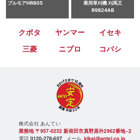
ブルモアHR805
乗用草刈機 刈馬王
R9824AB
クボタ
ヤンマー
イセキ
三菱
ニプロ
コバシ
株式会社 あん
てい
業務地
〒957-0232
新発田市真野原外2962番地−2
電話
0120-278-607
メール
kikai@antei.co.jp