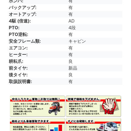
ポンパ
有
バックアップ
有
オートアップ
有
4駆 (倍速)
AD
PTO
4段
PTO逆転
有
安全フレーム類
キャビン
エアコン
有
ヒーター
有
耕耘爪
良
前タイヤ
新品
後タイヤ
良
取扱説明書
有