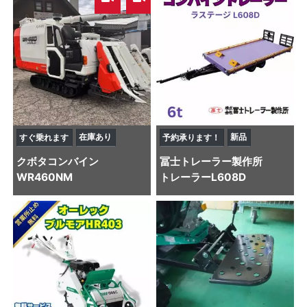
在庫あり
新品
すぐ乗れます
予約承ります！
クボタ
コンバイン
冨士トレーラー製作所
WR460NM
トレーラー
L608D