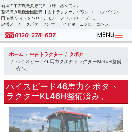
Skip
新潟の中古農機具専門店 （株）あんてい。
to
整備済み農機全国販売 中古トラクター、パワクロ、コンバイン、
main
田植機 ウィングハロー、モア、フロントローダー。
農機メーカークボタ、ヤンマー、イセキ、二プロ、コバシ。
content
MENU
0120-278-607
ホーム
中古トラクター
クボタ
ハイスピード46馬力クボタトラクターKL46H整備
済み。
ハイスピード46馬力クボタト
ラクターKL46H整備済み。