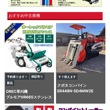
おすすめ中古農機
保証有り
予約承ります！
すぐ使えます
新品
クボタ
コンバイン
ER448N-SD4MW2E
OREC
草刈機
ブルモアHR665ステンレス
,