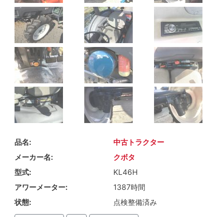
品名
中古トラクター
メーカー名
クボタ
型式
KL46H
アワーメーター
1387時間
状態
点検整備済み