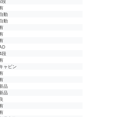
2段
有
自動
自動
有
有
有
AD
4段
有
キャビン
有
有
新品
新品
良
有
有