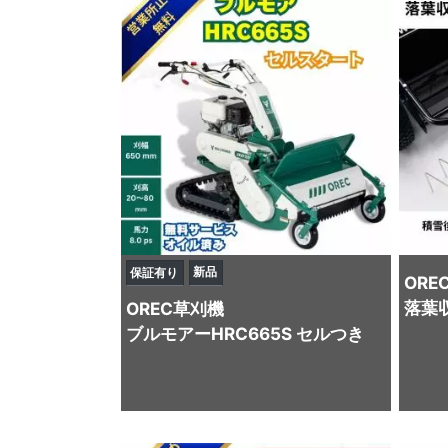
新品
保証有り
ORE
落葉
OREC
草刈機
ブルモアーHRC665S セルつき