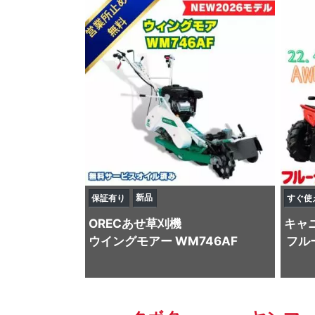
新品
保証有り
すぐ使
OREC
あせ草刈機
キャ
ウイングモアー WM746AF
フル