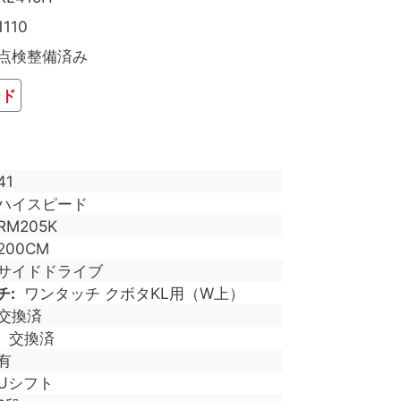
1110
点検整備済み
ード
41
ハイスピード
RM205K
200CM
サイドドライブ
チ
ワンタッチ クボタKL用（W上）
交換済
交換済
有
Uシフト