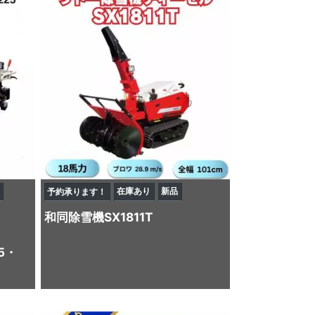
在庫あり
新品
予約承ります！
和同
除雪機
SX1811T
5・