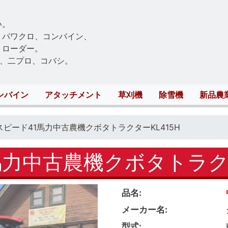
Skip
to
い。
main
、パワクロ、コンバイン、
content
トローダー。
、二プロ、コバシ。
ンバイン
アタッチメント
草刈機
除雪機
新品農
スピード41馬力中古農機クボタトラクターKL415H
力中古農機クボタトラクタ
品名
メーカー名
型式