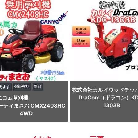
保証有り
新品
えます
株式会社カルイ
ウッドチッ
DraCom（ドラコン）KD
ニコム
草刈機
1303B
ーティまさお CMX2408HC
4WD