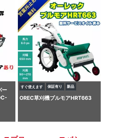
保証有り
新品
すぐ使えます
パー
C-
OREC
草刈機
ブルモアHRT663