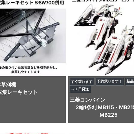
予約承ります！
新品
すぐ乗れます
C
草刈機
～７日発送
収集レーキセット
三菱
コンバイン
2輪1条刈 MB115・MB21
MB225