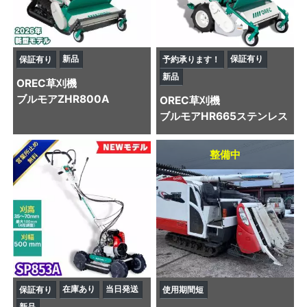
新品
保証有り
保証有り
予約承ります！
新品
OREC
草刈機
ブルモアZHR800A
OREC
草刈機
ブルモアHR665ステンレス
整備中
在庫あり
当日発送
保証有り
使用期間短
新品