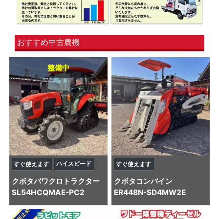
おすすめ中古農機
整備中
ハイスピード
すぐ使えます
すぐ使えます
クボタ
パワクロトラクター
クボタ
コンバイン
SL54HCQMAE-PC2
ER448N-SD4MW2E