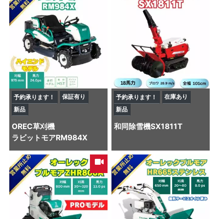
保証有り
在庫あり
予約承ります！
予約承ります！
新品
新品
OREC
草刈機
和同
除雪機
SX1811T
ラビットモアRM984X