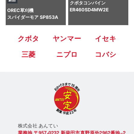
クボタ
コンバイン
ER460SD4MW2E
OREC
草刈機
スパイダーモア SP853A
クボタ
ヤンマー
イセキ
三菱
ニプロ
コバシ
株式会社 あん
てい
業務地
〒957-0232
新発田市真野原外2962番地−2