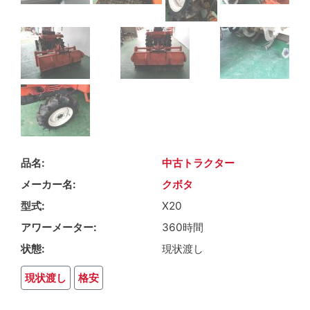
品名
中古トラクター
メーカー名
クボタ
型式
X20
アワーメーター
360時間
状態
現状渡し
現状渡し
格安