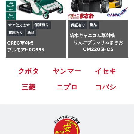
保証有り
新品
すぐ使えます
保証有り
在庫あり
新品
筑水キャニコム
草刈機
りんごブラッサムまさお
OREC
草刈機
CM2205HCS
ブルモアHRC665
クボタ
ヤンマー
イセキ
三菱
ニプロ
コバシ