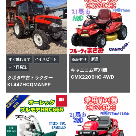
ハイスピード
新品
すぐ乗れます
保証有り
～７日発送
キャニコム
草刈機
CMX2206HC 4WD
クボタ
中古トラクター
KL44ZHCQMANPP