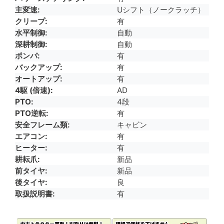
主変速
Uシフト（ノークラッチ）
クリープ
有
水平制御
自動
深耕制御
自動
ポンパ
有
バックアップ
有
オートアップ
有
4駆 (倍速)
AD
PTO
4段
PTO逆転
有
安全フレーム類
キャビン
エアコン
有
ヒーター
有
耕耘爪
新品
前タイヤ
新品
後タイヤ
良
取扱説明書
有