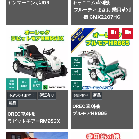
ヤンマー
ユンボ
J09
キャニコム
草刈機
フルーティまさお 乗用草刈
機 CMX2207HC
,
保証有り
新品
予約承ります！
保証有り
新品
OREC
草刈機
ブルモアHR665
OREC
草刈機
ラビットモアーRM953X