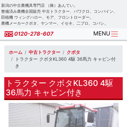
Skip
新潟の中古農機具専門店 （株）あんてい。
to
整備済み農機全国販売 中古トラクター、パワクロ、コンバイン、
main
田植機 ウィングハロー、モア、フロントローダー。
農機メーカークボタ、ヤンマー、イセキ、二プロ、コバシ。
content
MENU
0120-278-607
ホーム
中古トラクター
クボタ
トラクター クボタKL360 4駆 36馬力 キャビン付
き
トラクター クボタKL360 4駆
36馬力 キャビン付き