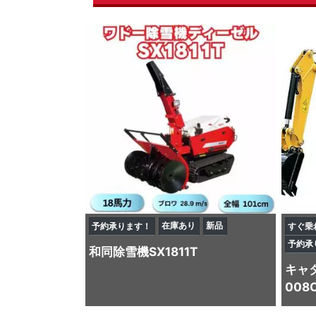
在庫あり
新品
予約承ります！
すぐ乗
予約承
和同
除雪機
SX1811T
キャ
008