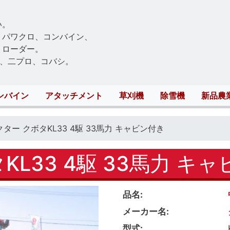
Skip
to
い。
main
、パワクロ、コンバイン、
content
トローダー。
、二プロ、コバシ。
ンバイン
アタッチメント
草刈機
除雪機
新品農
ター クボタKL33 4駆 33馬力 キャビン付き
KL33 4駆 33馬力 キ
品名
メーカー名
型式