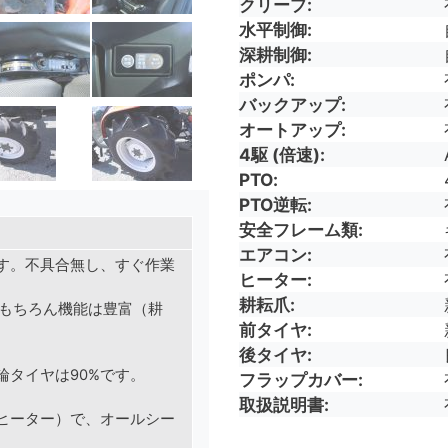
クリープ
水平制御
深耕制御
ポンパ
バックアップ
オートアップ
4駆 (倍速)
PTO
PTO逆転
安全フレーム類
エアコン
す。不具合無し、すぐ作業
ヒーター
耕耘爪
、もちろん機能は豊富（耕
前タイヤ
後タイヤ
タイヤは90%です。
フラップカバー
取扱説明書
ヒーター）で、オールシー