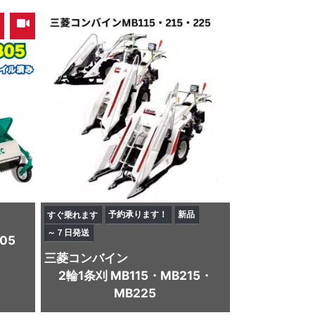
,
予約承ります！
新品
すぐ乗れます
～７日発送
05
三菱
コンバイン
2輪1条刈 MB115・MB215・
MB225