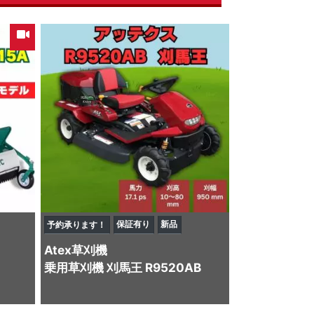
保証有り
新品
予約承ります！
Atex
草刈機
乗用草刈機 刈馬王 R9520AB