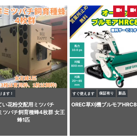
,
保証有り
新品
ります！
すぐ使えます
てい
花粉交配用ミツバチ
OREC
草刈機
ブルモアHRC8
ミツバチ飼育種蜂4枚群 女王
蜂1匹