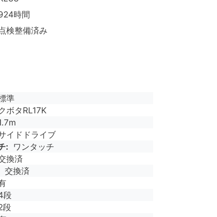
924時間
点検整備済み
標準
クボタRL17K
1.7m
サイドドライブ
チ
ワンタッチ
交換済
交換済
有
4段
2段