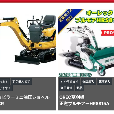
すぐ使えます
保証有り
在庫あり
れます
すぐ使えます
ります！
当日発送
新品
タビラー
ミニ油圧ショベル
OREC
草刈機
CR
正逆ブルモアーHRS815A