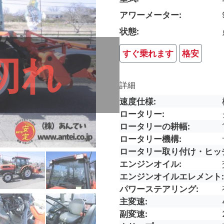
アワーメーター
状態
すぐ乗れます
格安
切れ
詳細
速度仕様
ロータリー
ロータリーの耕幅
ロータリー機構
ロータリー取り付け・ヒッ
エンジンオイル
エンジンオイルエレメント
パワーステアリング
主変速
副変速