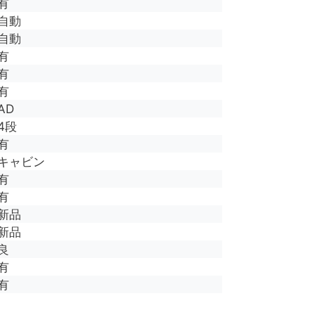
有
自動
自動
有
有
有
AD
4段
有
キャビン
有
有
新品
新品
良
有
有