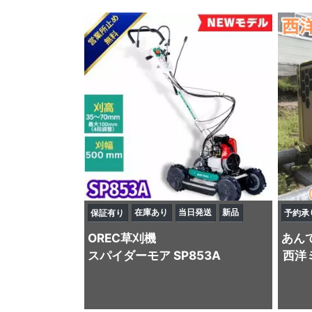
在庫あり
当日発送
新品
保証有り
予約承
OREC
草刈機
あん
スパイダーモア SP853A
西洋