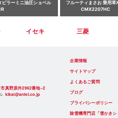
タビラー
ミニ油圧ショベル
フルーティまさお 乗用草
CR
CMX2207HC
ー
イセキ
三菱
企業情報
サイトマップ
よくあるご質問
市真野原外2962番地−2
ブログ
ール
kikai@antei.co.jp
プライバシーポリシー
除雪機専門店「雪かきシ