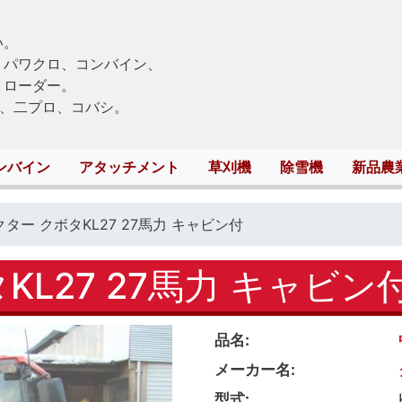
Skip
to
い。
main
、パワクロ、コンバイン、
content
トローダー。
、二プロ、コバシ。
ンバイン
アタッチメント
草刈機
除雪機
新品農
ター クボタKL27 27馬力 キャビン付
KL27 27馬力 キャビン
品名
メーカー名
型式