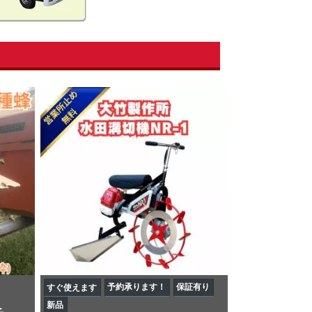
予約承ります！
保証有り
すぐ使えます
新品