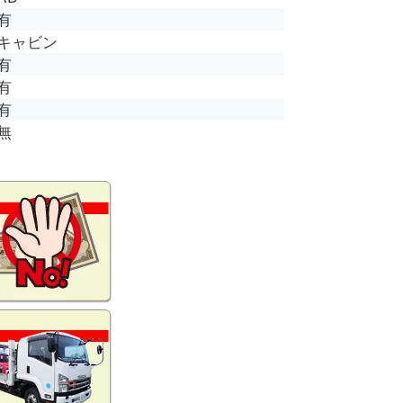
有
キャビン
有
有
有
無