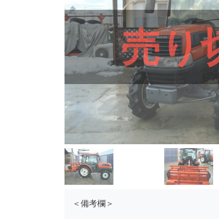
売り
＜備考欄＞