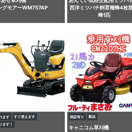
C
あせ草刈機
あんてい
花粉交配用ミツバ
グモアーWM757AP
西洋ミツバチ飼育種蜂4枚群
蜂1匹
すぐ使えます
新品
れます
保証有り
ります！
キャニコム
草刈機