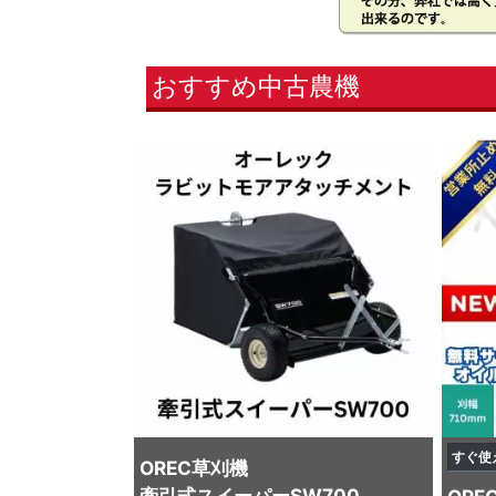
おすすめ中古農機
すぐ使
OREC
草刈機
牽引式スイーパーSW700