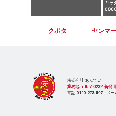
キャ
008
クボタ
ヤンマ
株式会社 あん
てい
業務地
〒957-0232
新発田
電話
0120-278-607
メ