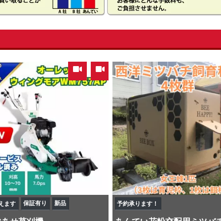
,
保証有り
新品
えます
予約承ります！