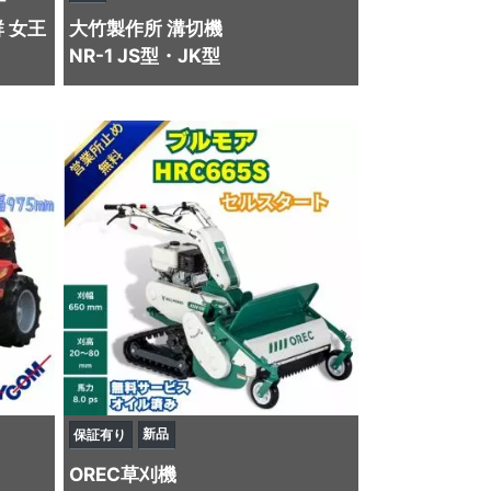
チ
 女王
大竹製作所
溝切機
NR-1 JS型・JK型
新品
保証有り
OREC
草刈機