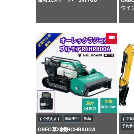
ORE
ウイン
保証有り
新品
すぐ使えます
すぐ乗
予約承
OREC
草刈機
RCHR800A